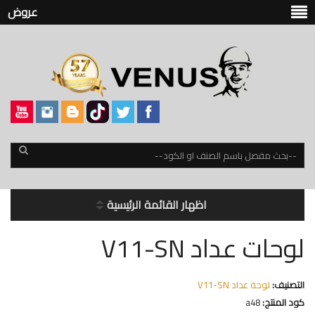
عروض
اظهار القائمة الرئيسية
لوحات عداد V11-SN
التصنيف:
لوحة عداد V11-SN
كود المنتج:
a48