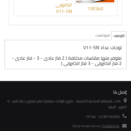
الكترونى
130340
V11-SN
المواصفات
التوصيف
لوحات عداد V11-SN
متوفر منها مقاسات مختلفة ( 2 فاز عادى - 3 - فاز عادى -
2 فاز الكترونى - 3 فاز الكترونى )
إتصل بنا
94 ب المنطقة الصناعية الخامسة - طريق الواحات مباشرة امام مشروع دجلة بالمز - 6
اكتوبر - الجيزة
0238164086 - 19764
Send email via our
Contact Us