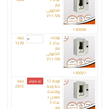
فاز
الكترونى
V11-SN
130008
لوحات
جنيه
عداد 2
1239
فاز
الكترونى
V11-SN
130007
لوحة 12
جنيه
غير متوفر
خط وجة
2872
وقاعدة
معدن +
عداد 3
فاز