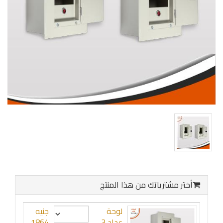
أختر مشترياتك من هذا المنتج
لوحة
جنيه
عداد 3
1864