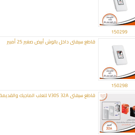
150299
قاطع سيفتى داخل بالوش أبيض صغير 25 أمبير
150298
قاطع سيفتى V30S 32A للعلب الماجيك والقديمة