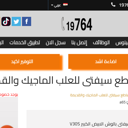
197
عربي
فينوس
الوظائف
إتصل بنا
سجل الان
تطبيق الخدمات
ال
اضاءة اشد
التوفير اكيد
ع سيفتى للعلب الماجيك والق
يوجد خصوما
اطع سيفتى للعلب الماجيك والقديمة
:
a65
تى بالوش الابيض الكبير V30S