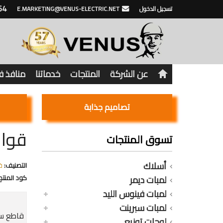
64
تسجيل الدخول
E.MARKETING@VENUS-ELECTRIC.NET
عن الشركة
المنتجات
خدماتنا
منافذ 
تصاميم جذابة
قواط
تسوق المنتجات
أسلاك
التصنيف:
ق
لمبات ديمر
كود المنتج
لمبات فينوس الليد
لمبات سبرينت
قاطع سيف
لوحات توزيع