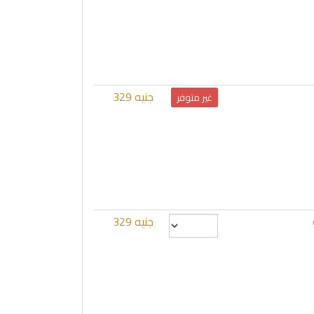
جنيه 329
غير متوفر
جنيه 329