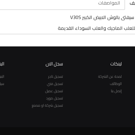
المواصفات
يف
يفتى بالوش الابيض الكبير V30S
لعلب الماجيك والعلب السوداء القديمة
لينكات
سجل الان
الب
لمحة عن الشركة
تسجيل تاجر
الب
الوظائف
تسجيل فني
سيا
إتصل بنا
تسجيل عميل
تسجيل مورد
تسجيل شركة او مصنع