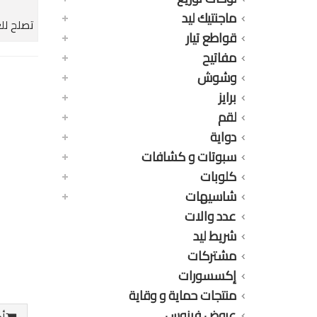
ماجنتيك ليد
تصلح لل
قواطع تيار
مفاتيح
وشوش
برايز
لقم
دواية
سبوتات و كشافات
كلوبات
شاسيهات
عدد والات
شريط ليد
مشتركات
إكسسورات
منتجات حماية و وقاية
عروض فينوس