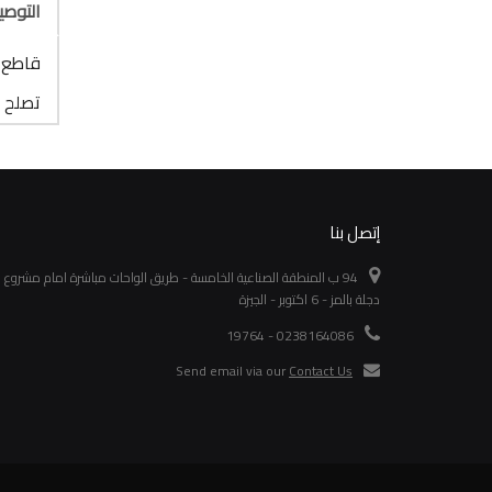
التوص
قاطع س
تصلح ل
إتصل بنا
94 ب المنطقة الصناعية الخامسة - طريق الواحات مباشرة امام مشروع
دجلة بالمز - 6 اكتوبر - الجيزة
0238164086 - 19764
Send email via our
Contact Us