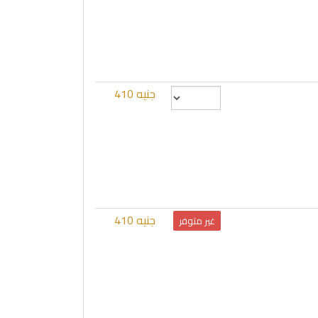
جنيه 410
جنيه 410
غير متوفر