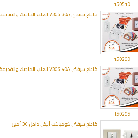
150510
قاطع سيفتى V30S 30A للعلب الماجيك والقديمة بدون وش
150290
قاطع سيفتى V30S 40A للعلب الماجيك والقديمة بدون وش
150295
قاطع سيفتى كومباكت أبيض داخل 30 أمبير