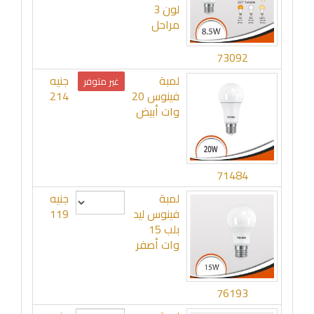
لون 3
مراحل
73092
لمبة
جنيه
غير متوفر
فينوس 20
214
وات أبيض
71484
لمبة
جنيه
فينوس ليد
119
بلب 15
وات أصفر
76193