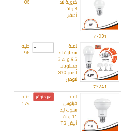
كروية ليد
86
3 وات
أصفر
77031
لمبة
جنيه
سمارت ليد
96
9.5 وات 3
مستويات
أصفر 870
ليومن
73241
لمبة
جنيه
غير متوفر
فينوس
174
سبوت ليد
11 وات
أبيض TB