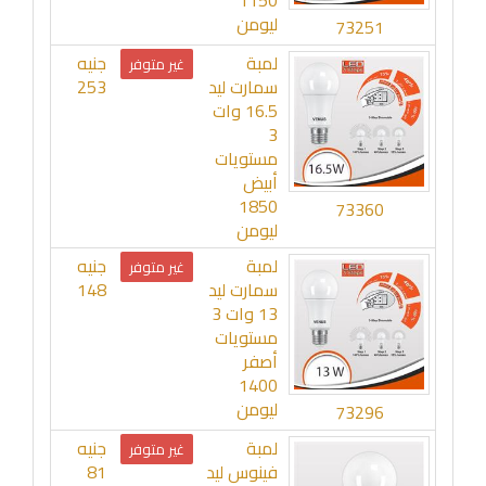
1150
ليومن
73251
لمبة
جنيه
غير متوفر
سمارت ليد
253
16.5 وات
3
مستويات
أبيض
1850
73360
ليومن
لمبة
جنيه
غير متوفر
سمارت ليد
148
13 وات 3
مستويات
أصفر
1400
ليومن
73296
لمبة
جنيه
غير متوفر
فينوس ليد
81