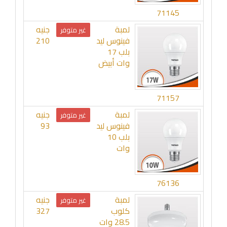
71145
لمبة
جنيه
غير متوفر
فينوس ليد
210
بلب 17
وات أبيض
71157
لمبة
جنيه
غير متوفر
فينوس ليد
93
بلب 10
وات
76136
لمبة
جنيه
غير متوفر
كلوب
327
28.5 وات