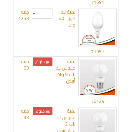
71691
لمبة ليد
جنيه
كورن 40
1253
وات
71951
لمبة
جنيه
غير متوفر
فينوس ليد
83
بلب 9 وات
أبيض
76124
لمبة
جنيه
غير متوفر
فينوس ليد
93
بلب 12
وات أبيض