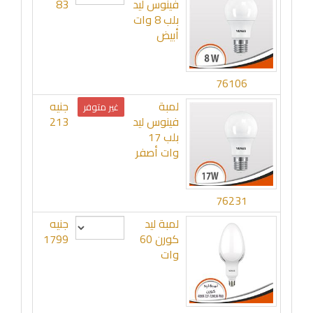
فينوس ليد
83
بلب 8 وات
أبيض
76106
لمبة
جنيه
غير متوفر
فينوس ليد
213
بلب 17
وات أصفر
76231
لمبة ليد
جنيه
كورن 60
1799
وات