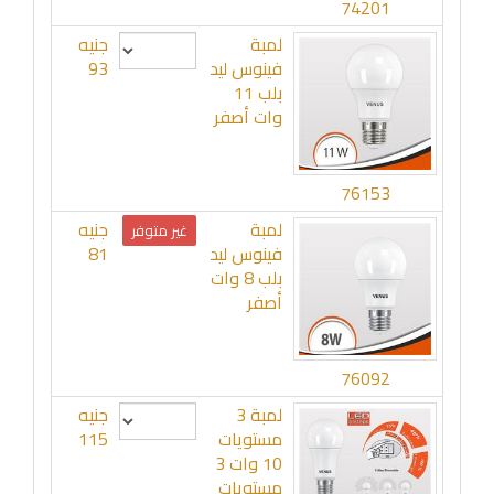
74201
لمبة
جنيه
فينوس ليد
93
بلب 11
وات أصفر
76153
لمبة
جنيه
غير متوفر
فينوس ليد
81
بلب 8 وات
أصفر
76092
لمبة 3
جنيه
مستويات
115
10 وات 3
مستويات