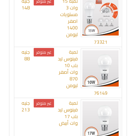
لمبة 15
جنيه
غير متوفر
وات 3
148
مستويات
اصفر
1400
ليومن
73321
لمبة
جنيه
غير متوفر
فينوس ليد
88
بلب 10
وات أصفر
870
ليومن
76149
لمبة
جنيه
غير متوفر
فينوس ليد
213
بلب 17
وات أبيض