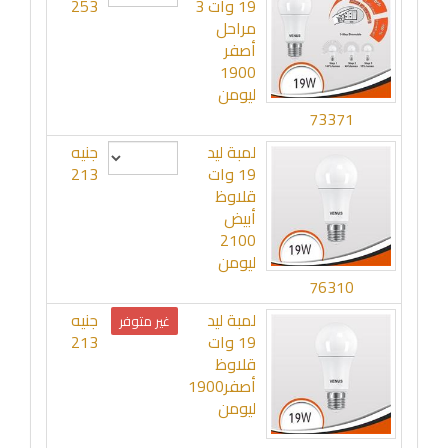
19 وات 3
253
مراحل
أصفر
1900
ليومن
73371
لمبة ليد
جنيه
19 وات
213
قلاوظ
أبيض
2100
ليومن
76310
لمبة ليد
جنيه
غير متوفر
19 وات
213
قلاوظ
أصفر1900
ليومن