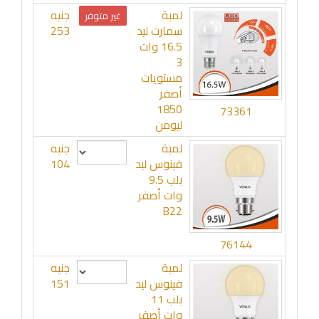
لمبة
جنيه
غير متوفر
سمارت ليد
253
16.5 وات
3
مستويات
أصفر
1850
73361
ليومن
لمبة
جنيه
فينوس ليد
104
بلب 9.5
وات أصفر
B22
76144
لمبة
جنيه
فينوس ليد
151
بلب 11
وات أصفر