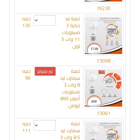
76230
لمبة ليد
جنيه
ذكية 3
135
مستويات
11 وات 3
لون
73098
لمبة
جنيه
غير متوفر
سمارت ليد
96
8 وات 3
مستويات
أصفر 890
ليومن
73061
لمبة
جنيه
سمارت ليد
111
8.5 وات 3