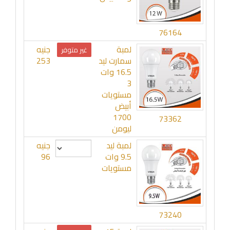
76164
لمبة
جنيه
غير متوفر
سمارت ليد
253
16.5 وات
3
مستويات
أبيض
1700
73362
ليومن
لمبة ليد
جنيه
9.5 وات
96
مستويات
73240