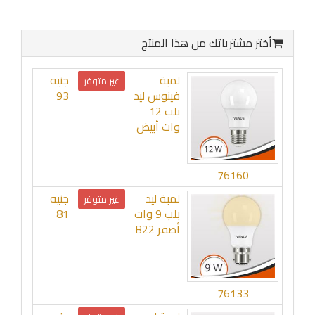
أختر مشترياتك من هذا المنتج
لمبة
جنيه
غير متوفر
فينوس ليد
93
بلب 12
وات أبيض
76160
لمبة ليد
جنيه
غير متوفر
بلب 9 وات
81
أصفر B22
76133