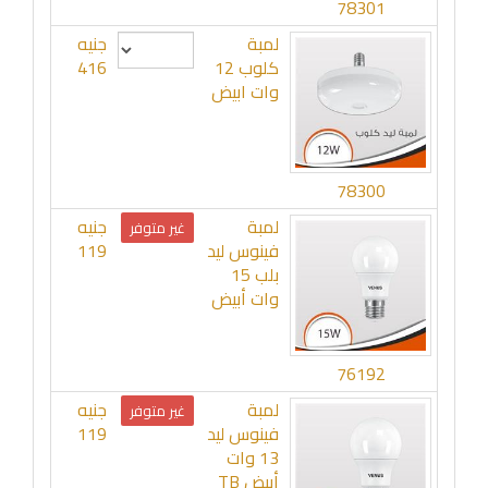
78301
لمبة
جنيه
كلوب 12
416
وات ابيض
78300
لمبة
جنيه
غير متوفر
فينوس ليد
119
بلب 15
وات أبيض
76192
لمبة
جنيه
غير متوفر
فينوس ليد
119
13 وات
أبيض TB