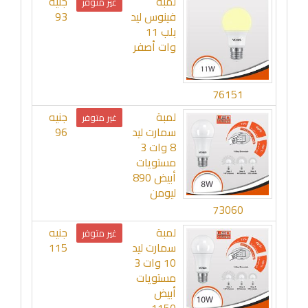
لمبة
جنيه
غير متوفر
فينوس ليد
93
بلب 11
وات أصفر
76151
لمبة
جنيه
غير متوفر
سمارت ليد
96
8 وات 3
مستويات
أبيض 890
ليومن
73060
لمبة
جنيه
غير متوفر
سمارت ليد
115
10 وات 3
مستويات
أبيض