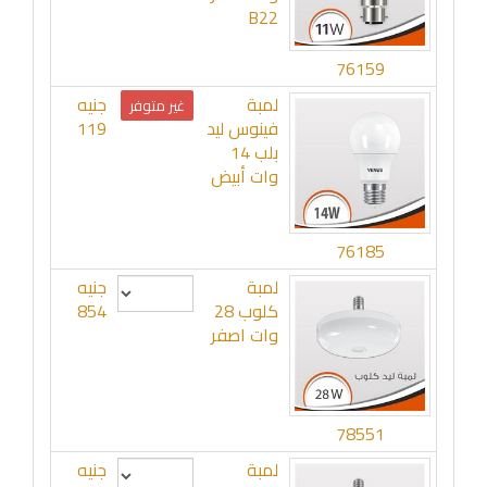
B22
76159
لمبة
جنيه
غير متوفر
فينوس ليد
119
بلب 14
وات أبيض
76185
لمبة
جنيه
كلوب 28
854
وات اصفر
78551
لمبة
جنيه