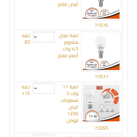
أبيض فلام
77076
لمبة مينى
جنيه
مشروم
83
4.5 وات
أصفر فلام
77077
لمبة 11
جنيه
وات 3
115
مستويات
ابيض
1250
ليومن
73265