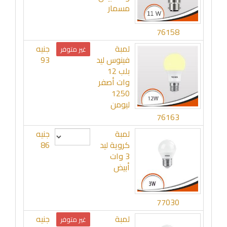
مسمار
76158
لمبة
جنيه
غير متوفر
فينوس ليد
93
بلب 12
وات أصفر
1250
ليومن
76163
لمبة
جنيه
كروية ليد
86
3 وات
أبيض
77030
لمبة
جنيه
غير متوفر