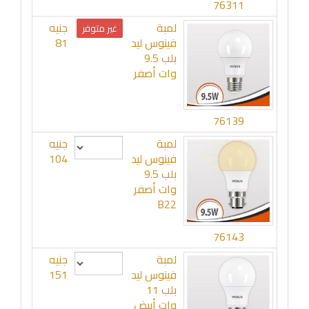
76311
لمبة
جنيه
غير متوفر
فينوس ليد
81
بلب 9.5
وات أصفر
76139
لمبة
جنيه
فينوس ليد
104
بلب 9.5
وات أصفر
B22
76143
لمبة
جنيه
فينوس ليد
151
بلب 11
وات أبيض