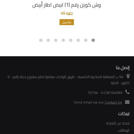
وش كوين رقم (1) ابيض اطار أبيض
جنيه 45
تفاصيل
إتصل بنا
94 ب المنطقة الصناعية الخامسة - طريق الواحات مباشرة امام مشروع دجلة بالمز - 6
اكتوبر - الجيزة
0238164086 - 19764
Send email via our
Contact Us
لينكات
لمحة عن الشركة
الوظائف