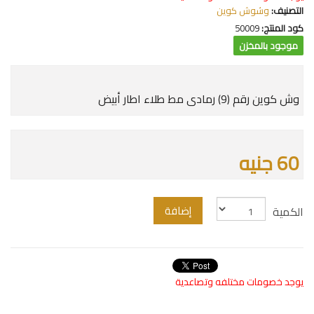
التصنيف:
وشوش كوين
كود المنتج:
50009
موجود بالمخزن
وش كوين رقم (9) رمادى مط طلاء اطار أبيض
60 جنيه
إضافة
الكمية
يوجد خصومات مختلفه وتصاعدية