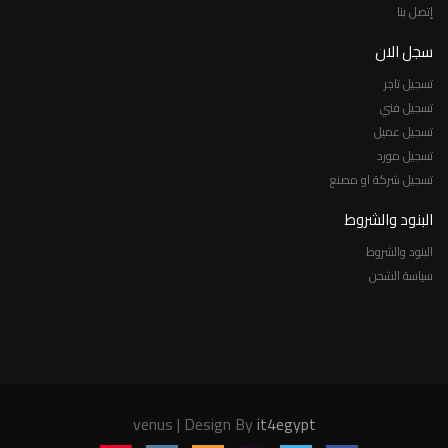
إتصل بنا
سجل الان
تسجيل تاجر
تسجيل فني
تسجيل عميل
تسجيل مورد
تسجيل شركة او مصنع
البنود والشروط
البنود والشروط
سياسة الشحن
venus | Design By
it4egypt