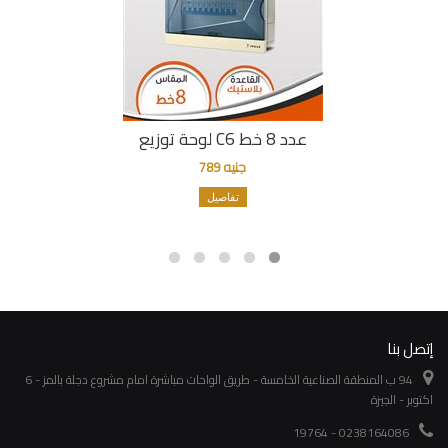
لوحة توزيع C6 عدد 8 خط
جنيه 789
تفاصيل
إتصل بنا
94 ب المنطقة الصناعية الخامسة - طريق الواحات مباشرة امام مشروع دجلة بالمز - 6
اكتوبر - الجيزة
0238164086 - 19764