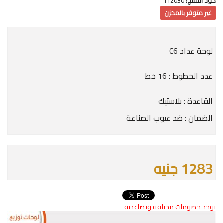
كود المنتج:
112030
غير متوفر بالمخزن
لوحة عداد C6
عدد الخطوط : 16 خط
القاعدة : بلاستيك
الضمان : ضد عيوب الصناعة
1283 جنيه
يوجد خصومات مختلفه وتصاعدية