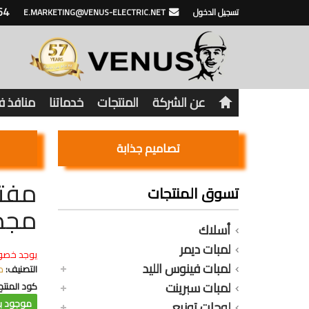
64
تسجيل الدخول
E.MARKETING@VENUS-ELECTRIC.NET
عن الشركة
المنتجات
خدماتنا
منافذ 
تصاميم جذابة
تسوق المنتجات
مجم
أسلاك
لمبات ديمر
يوجد خصو
لمبات فينوس الليد
التصنيف:
م
لمبات سبرينت
كود المنتج
موجود با
لوحات توزيع