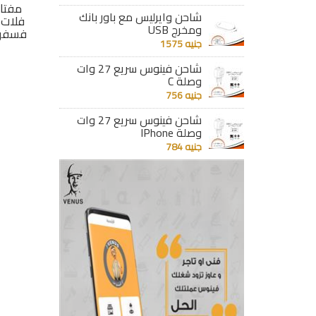
ينوس
مفتاح 32 امبير 2 فاز
مفتاح باللمبة جى
مفتا
شاحن وايرليس مع باور بانك
جى فينوس -اسود
فينوس فلات -اسود
فلات 
ومخرج USB
J97.32A
J97.1L
فسفور
جنيه 1575
جنيه 475
جنيه 77
شاحن فينوس سريع 27 وات
تفاصيل
وصلة C
تفاصيل
جنيه 756
شاحن فينوس سريع 27 وات
وصلة IPhone
جنيه 784