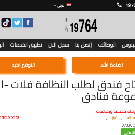
197
عربي
فينوس
الوظائف
إتصل بنا
سجل الان
تطبيق الخدمات
ال
اضاءة اشد
التوفير اكيد
وعة فنادق
مات مختلفه وتصاعدية
يوجد خصوما
فاتيح جى فينوس
:
37330
لمخزن