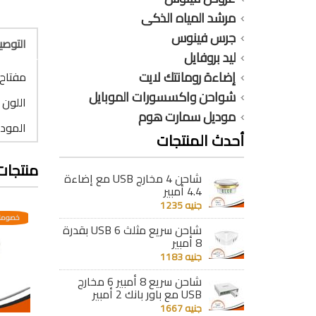
مرشد المياه الذكى
جرس فينوس
التوص
ليد بروفايل
إضاءة رومانتك لايت
مفتاح فند
شواحن واكسسورات الموبايل
اللون 
موديل سمارت هوم
الموديل : 
أحدث المنتجات
منتجات
شاحن 4 مخارج USB مع إضاءة
4.4 أمبير
جنيه 1235
عدية
خصومات مختلفه وتصاعدية
خصومات مختلفه وتصاعدية
خصومات
شاحن سريع مثلث 6 USB بقدرة
8 أمبير
جنيه 1183
شاحن سريع 8 أمبير 6 مخارج
USB مع باور بانك 2 أمبير
جنيه 1667