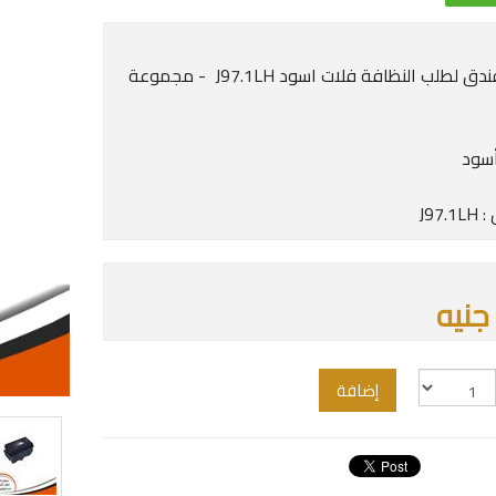
مفتاح فندق لطلب النظافة فلات اسود J97.1LH - مجموعة
أسود
J97.
إضافة