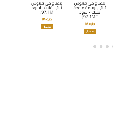
مفتاح جى فينوس
مفتاح جى فينوس
ثنائى برسمة مروحة
ثنائى فلات -اسود
فلات -اسود
J97.1M
J97.1MF
جنيه 84
جنيه 86
تفاصيل
تفاصيل