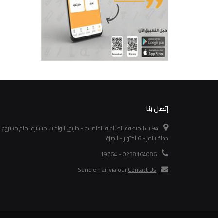
إتصل بنا
94 ب المنطقة الصناعية الخامسة - طريق الواحات مباشرة امام مشروع
دجلة بالمز - 6 اكتوبر - الجيزة
0238164086 - 19764
Send email via our
Contact Us