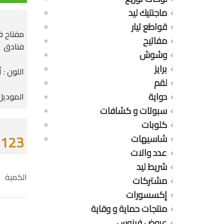
ماجنتيك ليد
قواطع تيار
مفاتيح
فنادق
وشوش
برايز
اللون : 
لقم
دواية
الموديل : 1LH
سبوتات و كشافات
كلوبات
123 جنيه
شاسيهات
عدد والات
شريط ليد
الكمية
مشتركات
إكسسورات
منتجات حماية و وقاية
عروض فينوس