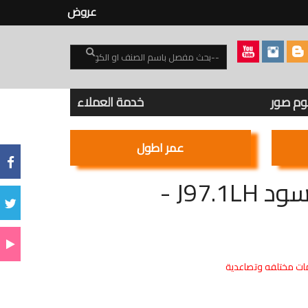
عروض
بوم صور
خدمة العملاء
عمر اطول
مفتاح فندق لطلب النظافة فلات -اسود J97.1LH -
ت مختلفه وتصاعدية