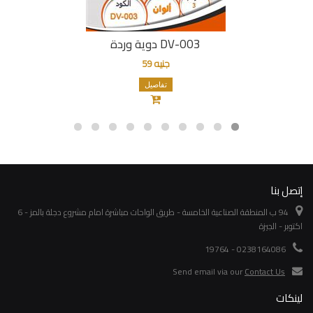
دوية وردة DV-003
جنيه 59
تفاصيل
إتصل بنا
94 ب المنطقة الصناعية الخامسة - طريق الواحات مباشرة امام مشروع دجلة بالمز - 6
اكتوبر - الجيزة
0238164086 - 19764
Send email via our
Contact Us
لينكات