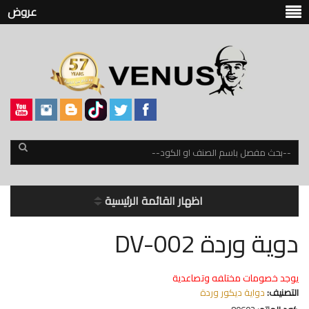
عروض
اظهار القائمة الرئيسية
دوية وردة DV-002
يوجد خصومات مختلفه وتصاعدية
التصنيف:
دواية ديكور وردة