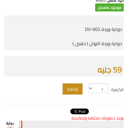
كود المنتج:
80602
موجود بالمخزن
دواية وردة DV-002
دواية وردة اللوان ( دهبى )
59 جنيه
إضافة
الكمية
يوجد خصومات مختلفه وتصاعدية