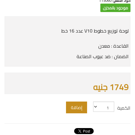
كود المنتج:
115060
موجود بالمخزن
لوحة توزيع خطوط V10 عدد 16 خط
القاعدة : معدن
الضمان : ضد عيوب الصناعة
1749 جنيه
إضافة
الكمية