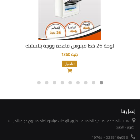
لوحة 26 خط فينوس قاعدة ووجة بلاستيك
جنيه 1360
تفاصيل
إتصل بنا
94 ب المنطقة الصناعية الخامسة - طريق الواحات مباشرة امام مشروع دجلة بالمز - 6
اكتوبر - الجيزة
0238164086 - 19764