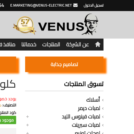
64
تسجيل الدخول
E.MARKETING@VENUS-ELECTRIC.NET
عن الشركة
المنتجات
خدماتنا
منافذ 
تصاميم جذابة
كلوب 
تسوق المنتجات
أسلاك
يوجد خصو
التصنيف:
ك
لمبات ديمر
كود المنتج
لمبات فينوس الليد
موجود با
لمبات سبرينت
لوحات توزيع