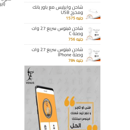
(ذهبى) 95171
(ابيض) 95250
(ابيض
شاحن وايرليس مع باور بانك
ومخرج USB
جنيه 351
جنيه 162
جنيه 1575
تفاصيل
تفاصيل
شاحن فينوس سريع 27 وات
وصلة C
جنيه 756
شاحن فينوس سريع 27 وات
وصلة IPhone
جنيه 784