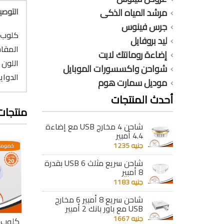
التوص
مرشد المياه الذكى
جرس فينوس
كلوب 
ليد بروفايل
المقاس :
إضاءة رومانتك لايت
اللون 
شواحن واكسسورات الموبايل
الدواية : 1
موديل سمارت هوم
أحدث المنتجات
منتجات
شاحن 4 مخارج USB مع إضاءة
4.4 أمبير
جنيه 1235
عدية
خصومات مختلفه وتصاعدية
خصومات مختلفه وتصاعدية
خصومات
شاحن سريع مثلث 6 USB بقدرة
8 أمبير
جنيه 1183
شاحن سريع 8 أمبير 6 مخارج
USB مع باور بانك 2 أمبير
جنيه 1667
يليك
كلوب مودرن أكريليك
كلوب مودرن أكريليك
كلوب م