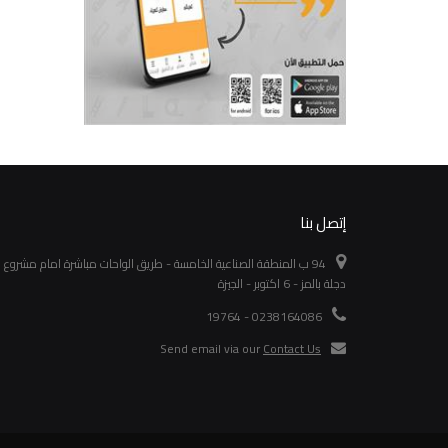
إتصل بنا
94 ب المنطقة الصناعية الخامسة - طريق الواحات مباشرة امام مشروع
دجلة بالمز - 6 اكتوبر - الجيزة
0238164086 - 19764
Send email via our
Contact Us