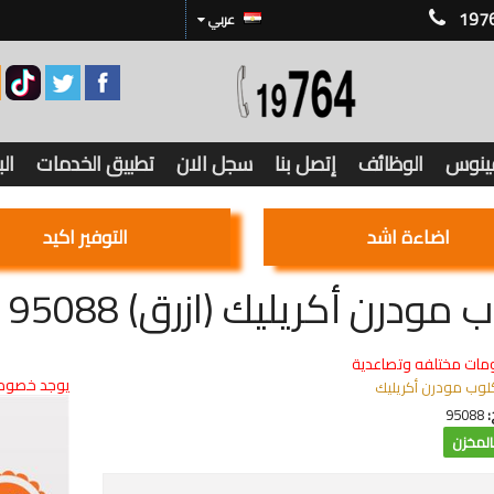
197
عربي
فينوس
الوظائف
إتصل بنا
سجل الان
تطبيق الخدمات
ال
اضاءة اشد
التوفير اكيد
مودرن أكريليك (ازرق) 95088
مات مختلفه وتصاعدية
يوجد خصوما
لوب مودرن أكريليك
:
95088
لمخزن