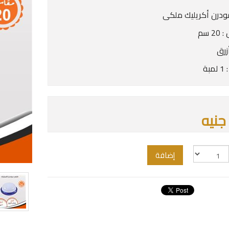
درن أكريليك ملكى
 سم
أزرق
بة
إضافة