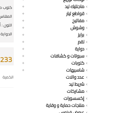
ماجنتيك ليد
كلوب مو
قواطع تيار
المقاس : 20
مفاتيح
اللون : 
وشوش
الدواية : 1 لم
برايز
لقم
دواية
سبوتات و كشافات
233 جنيه
كلوبات
شاسيهات
عدد والات
الكمية
شريط ليد
مشتركات
إكسسورات
منتجات حماية و وقاية
عروض فينوس