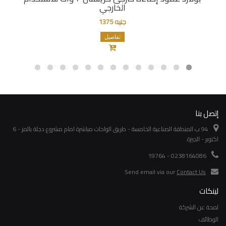
الخارجي
جنيه 1375
تفاصيل
إتصل بنا
94 ب المنطقة الصناعية الخامسة - طريق الواحات مباشرة امام مشروع دجلة بالمز - 6
اكتوبر - الجيزة
0238164086 - 19764
Send email via our
Contact Us
لينكات
لمحة عن الشركة
الوظائف