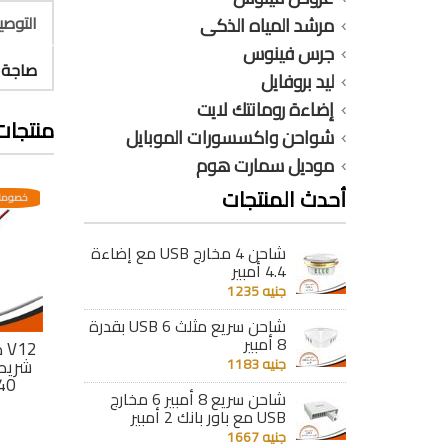
التوص
مرشد المياه الذكى
جرس فينوس
صاجة ك
ليد بروفايل
إضاءة رومانتك لايت
منتجات
شواحن واكسسورات الموبايل
موديل سمارت هوم
أحدث المنتجات
عدية
خصومات مختلفه وتصاعدية
خصومات مختلفه وتصاعدية
خصومات
شاحن 4 مخارج USB مع إضاءة
4.4 أمبير
جنيه 1235
شاحن سريع مثلث 6 USB بقدرة
8 أمبير
فيشة بالمشبك 4
وصلة شريط ليد
كنتكتور بالسلك V12
ك
أمبير لشريط ليد 72 او
جنيه 1183
مستورد مزدوجة 72 و
شريط الليد بروفايل
شريط 
120 ليد
120 ليد/ المتر
240 ليد/
شاحن سريع 8 أمبير 6 مخارج
جنيه 15
جنيه 17
USB مع باور بانك 2 أمبير
جنيه 1667
تفاصيل
تفاصيل