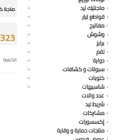
ماجنتيك ليد
صاجة كشا
قواطع تيار
مفاتيح
وشوش
323 جنيه
برايز
لقم
الكمية
دواية
سبوتات و كشافات
كلوبات
شاسيهات
عدد والات
شريط ليد
مشتركات
إكسسورات
منتجات حماية و وقاية
عروض فينوس