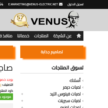
64
تسجيل الدخول
E.MARKETING@VENUS-ELECTRIC.NET
عن الشركة
المنتجات
خدماتنا
منافذ 
تصاميم جذابة
صاجة
تسوق المنتجات
أسلاك
يوجد خصو
التصنيف:
إ
لمبات ديمر
كود المنتج
لمبات فينوس الليد
موجود با
لمبات سبرينت
لوحات توزيع