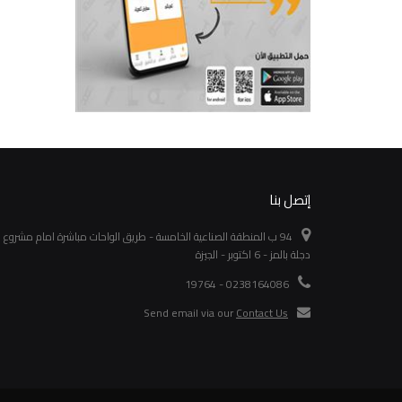
إتصل بنا
94 ب المنطقة الصناعية الخامسة - طريق الواحات مباشرة امام مشروع
دجلة بالمز - 6 اكتوبر - الجيزة
0238164086 - 19764
Send email via our
Contact Us