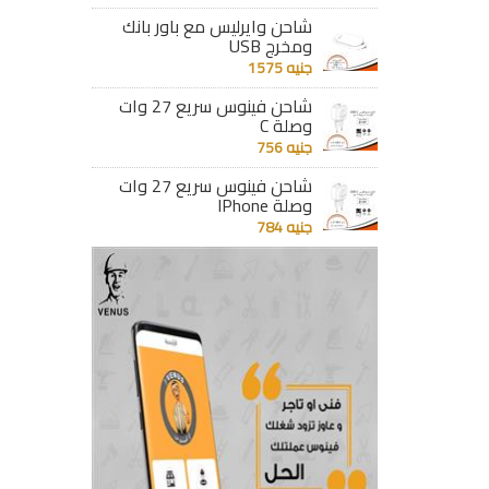
شاحن وايرليس مع باور بانك
ومخرج USB
جنيه 1575
شاحن فينوس سريع 27 وات
وصلة C
جنيه 756
شاحن فينوس سريع 27 وات
وصلة IPhone
جنيه 784