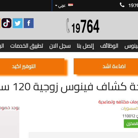
197
عربي
فينوس
الوظائف
إتصل بنا
سجل الان
تطبيق الخدمات
ال
اضاءة اشد
التوفير اكيد
 كشاف فينوس زوجية 120 سم
مات مختلفه وتصاعدية
يوجد خصوما
كسسورات
:
110012
لمخزن