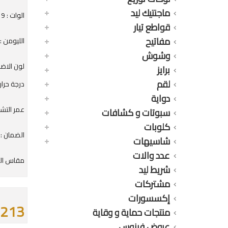
ماجنتيك ليد
الوات : 19 وات
قواطع تيار
مفاتيح
الليومن : 100LM
وشوش
لون الاض
برايز
لقم
درجة حرارة ا
دواية
عمر التشغيل : 000
سبوتات و كشافات
كلوبات
الضمان : 36 شهر
شاسيهات
عدد والات
مقاس القاع
شريط ليد
مشتركات
إكسسورات
213 جنيه
منتجات حماية و وقاية
عروض فينوس