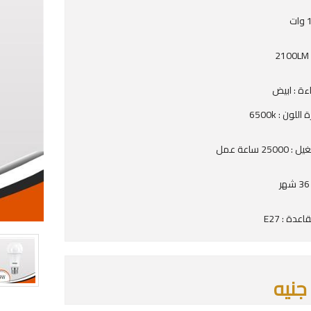
2
اءة : ابيض
للون : 6500k
25 ساعة عمل
دة : E27