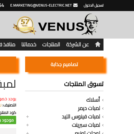
64
تسجيل الدخول
E.MARKETING@VENUS-ELECTRIC.NET
عن الشركة
المنتجات
خدماتنا
منافذ 
تصاميم جذابة
لمبة ليد 19 وات ق
تسوق المنتجات
أسلاك
يوجد خصو
التصنيف:
ل
لمبات ديمر
كود المنتج
لمبات فينوس الليد
موجود با
لمبات سبرينت
لوحات توزيع