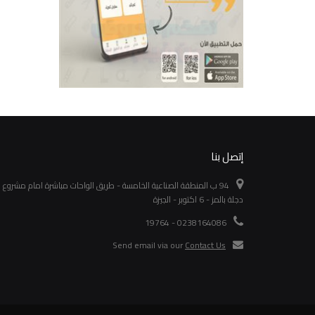
تفاصيل
تفاصيل
إتصل بنا
94 ب المنطقة الصناعية الخامسة - طريق الواحات مباشرة امام مشروع
دجلة بالمز - 6 اكتوبر - الجيزة
0238164086 - 19764
Send email via our
Contact Us