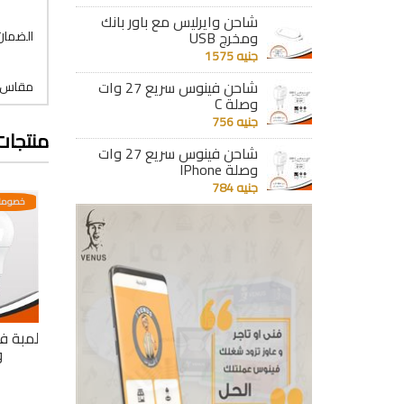
شاحن وايرليس مع باور بانك
ومخرج USB
الضمان : 36
جنيه 1575
شاحن فينوس سريع 27 وات
مقاس الق
وصلة C
جنيه 756
منتجات
شاحن فينوس سريع 27 وات
وصلة IPhone
جنيه 784
عدية
خصومات مختلفه وتصاعدية
خصومات مختلفه وتصاعدية
خصومات
لمبة 11 وات 3
لمبة فينوس ليد بلب 9
لمبة ليد 3 مستويات
مستويات اصفر 1150
وات أبيض
19 وات 3 لون
و
جنيه 105
جنيه 276