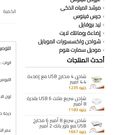
مرشد المياه الذكى
الكمية
جرس فينوس
ليد بروفايل
إضاءة رومانتك لايت
شواحن واكسسورات الموبايل
التوص
موديل سمارت هوم
أحدث المنتجات
الوات : 19 وات
شاحن 4 مخارج USB مع إضاءة
الليومن : LM
4.4 أمبير
جنيه 1235
لون الا
شاحن سريع مثلث 6 USB بقدرة
8 أمبير
جنيه 1183
درجة حرار
شاحن سريع 8 أمبير 6 مخارج
USB مع باور بانك 2 أمبير
عمر التشغيل :
جنيه 1667