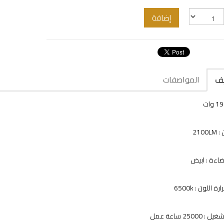
إضافة
المواصفات
يف
2100
ضاءة : ابيض
ة اللون : 6500k
 25000 ساعة عمل