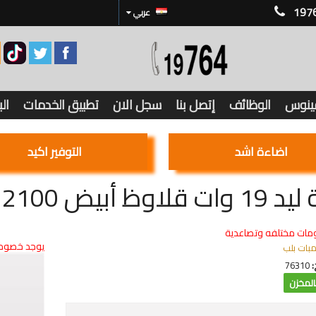
197
عربي
فينوس
الوظائف
إتصل بنا
سجل الان
تطبيق الخدمات
ال
اضاءة اشد
التوفير اكيد
لاوظ أبيض 2100 ليومن
مات مختلفه وتصاعدية
يوجد خصوما
مبات بلب
:
76310
لمخزن