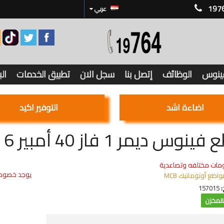
197
عربي
فينوس
الوظائف
إتصل بنا
سجل الان
تطبيق الخدمات
ال
اضاءة اشد
التوفير اكيد
س ديمر 1 فاز 40 أمبير 6 كيلو SJ20
مات مختلفه وتصاعدية
يوجد خصوما
واطع أوتوماتيك MCB
:
157015
لمخزن