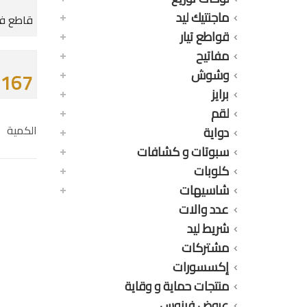
ماجنتيك ليد
قاطع فينوس ديمر 1
قواطع تيار
مفاتيح
وشوش
167 جنيه
برايز
لقم
الكمية
دواية
سبوتات و كشافات
كلوبات
شاسيهات
عدد والات
شريط ليد
مشتركات
إكسسورات
منتجات حماية و وقاية
عروض فينوس