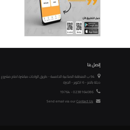
إتصل بنا
94 ب المنطقة الصناعية الخامسة - طريق الواحات مباشرة امام مشروع
دجلة بالمز - 6 اكتوبر - الجيزة
0238164086 - 19764
Send email via our
Contact Us