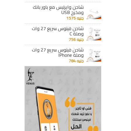
شاحن وايرليس مع باور بانك
ومخرج USB
جنيه 1575
شاحن فينوس سريع 27 وات
وصلة C
جنيه 756
شاحن فينوس سريع 27 وات
وصلة IPhone
جنيه 784