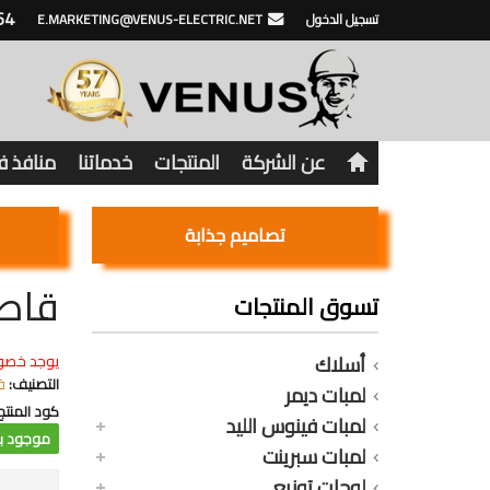
64
تسجيل الدخول
E.MARKETING@VENUS-ELECTRIC.NET
عن الشركة
المنتجات
خدماتنا
منافذ 
تصاميم جذابة
قاطع فينو
تسوق المنتجات
أسلاك
يوجد خصو
التصنيف:
ق
لمبات ديمر
كود المنتج
لمبات فينوس الليد
موجود با
لمبات سبرينت
لوحات توزيع