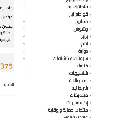
ماجنتيك ليد
حامل مو
قواطع تيار
موديل : G12S
مفاتيح
مكون من
وشوش
الحارة و
برايز
القياسية
لقم
دواية
سبوتات و كشافات
375 جنيه
كلوبات
شاسيهات
عدد والات
الكمية
شريط ليد
مشتركات
إكسسورات
منتجات حماية و وقاية
عروض فينوس