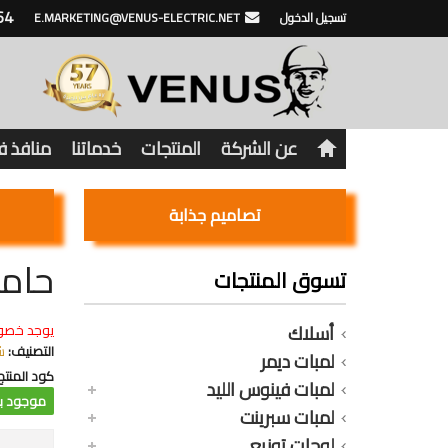
64
تسجيل الدخول
E.MARKETING@VENUS-ELECTRIC.NET
عن الشركة
المنتجات
خدماتنا
منافذ 
تصاميم جذابة
حامل
تسوق المنتجات
أسلاك
يوجد خصو
التصنيف:
ش
لمبات ديمر
كود المنتج
لمبات فينوس الليد
موجود با
لمبات سبرينت
لوحات توزيع