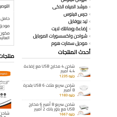
التوص
مرشد المياه الذكى
جرس فينوس
حامل م
ليد بروفايل
موديل : S
إضاءة رومانتك لايت
مكون م
شواحن واكسسورات الموبايل
العالي
موديل سمارت هوم
أحدث المنتجات
منتجات
شاحن 4 مخارج USB مع إضاءة
4.4 أمبير
عدية
خصومات مختلفه وتصاعدية
خصومات مختلفه وتصاعدية
خصومات
جنيه 1235
شاحن سريع مثلث 6 USB بقدرة
8 أمبير
جنيه 1183
شاحن سريع 8 أمبير 6 مخارج
USB مع باور بانك 2 أمبير
ريع
شاحن سريع 4 مخارج
شاحن فينوس سريع
شاحن 
جنيه 1667