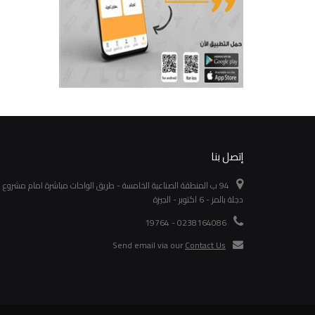
إتصل بنا
94 ب المنطقة الصناعية الخامسة - طريق الواحات مباشرة امام مشروع
دجلة بالمز - 6 اكتوبر - الجيزة
0238164086 - 19764
Send email via our
Contact Us