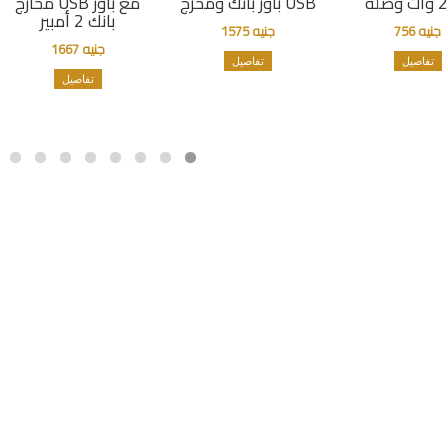
باور بانك ومخرج USB
مخارج USB مع باور
بانك 2 أمبير
جنيه 756
جنيه 1575
جنيه 1667
تفاصيل
تفاصيل
تفاصيل