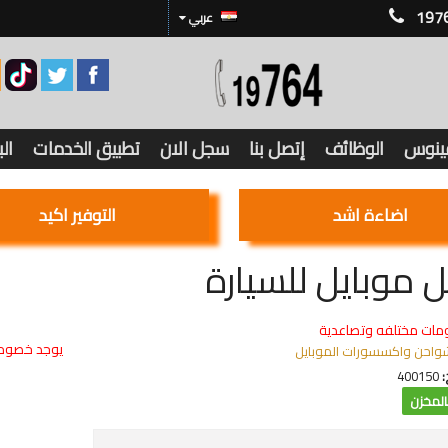
197
عربي
فينوس
الوظائف
إتصل بنا
سجل الان
تطبيق الخدمات
ال
اضاءة اشد
التوفير اكيد
 موبايل للسيارة
مات مختلفه وتصاعدية
يوجد خصوما
واحن واكسسورات الموبايل
:
400150
لمخزن