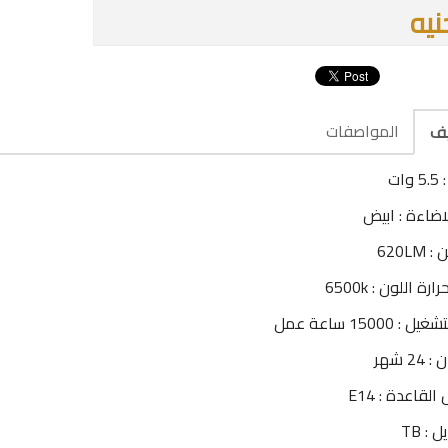
المواصفات
يف
وات
اضاءة : ابيض
620LM
رة اللون : 6500k
: 15000 ساعة عمل
2 شهر
لقاعدة : E14
 : TB