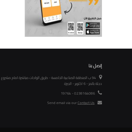
إتصل بنا
94 ب المنطقة الصناعية الخامسة - طريق الواحات مباشرة امام مشروع
دجلة بالمز - 6 اكتوبر - الجيزة
0238164086 - 19764
Send email via our
Contact Us