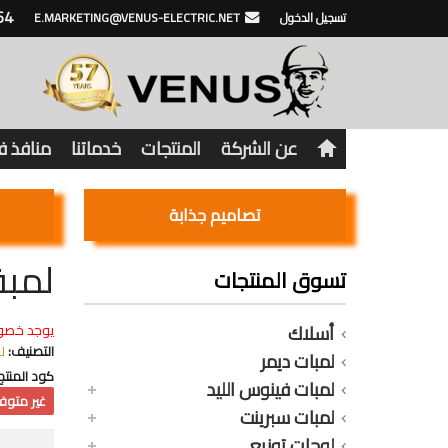
64
تسجيل الدخول
E.MARKETING@VENUS-ELECTRIC.NET
عن الشركة
المنتجات
خدماتنا
منافذ 
تصاميم جذابة
لمبة 
تسوق المنتجات
أسلاك
يوجد خصو
التصنيف:
ل
لمبات ديمر
كود المنتج
لمبات فينوس الليد
غير متوفر
لمبات سبرينت
لوحات توزيع