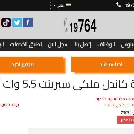
197
عربي
فينوس
الوظائف
إتصل بنا
سجل الان
تطبيق الخدمات
ال
اضاءة اشد
التوفير اكيد
كاندل ملكى سبرينت 5.5 وات أبيض
مات مختلفه وتصاعدية
يوجد خصوما
مبات كاندل سبرينت
:
75034
 بالمخزن