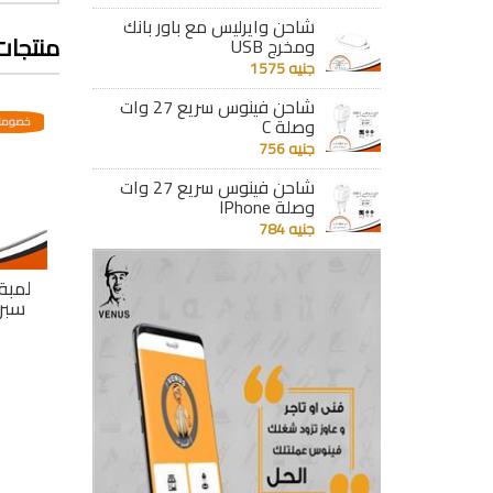
شاحن وايرليس مع باور بانك
منتجات
ومخرج USB
جنيه 1575
شاحن فينوس سريع 27 وات
وصلة C
خصومات مختلفه وتصاعدية
خصومات مختلفه وتصاعدية
خصومات
جنيه 756
شاحن فينوس سريع 27 وات
وصلة IPhone
جنيه 784
لمبة كاندل ملكى
لمبة كاندل ملكى
لمبة
سبرينت 5.5 وات أصفر
دمعة سبرينت 4.5
وات أبيض
جنيه 94
جنيه 84
تفاصيل
تفاصيل