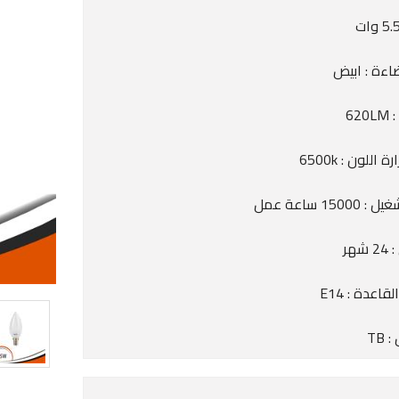
اءة : ابيض
62
 اللون : 6500k
1500 ساعة عمل
شهر
اعدة : E14
 TB