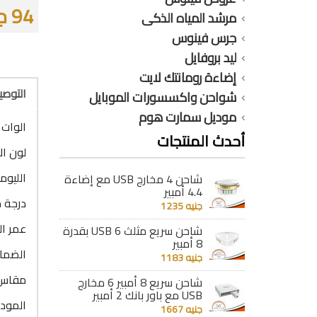
94 جنيه
مرشد المياه الذكى
جرس فينوس
ليد بروفايل
إضاءة رومانتك لايت
التوص
شواحن واكسسورات الموبايل
موديل سمارت هوم
الوات : 5.5 
أحدث المنتجات
لون ال
الليومن : 
شاحن 4 مخارج USB مع إضاءة
4.4 أمبير
درجة حرا
جنيه 1235
عمر التشغيل 
شاحن سريع مثلث 6 USB بقدرة
8 أمبير
الضمان : 4
جنيه 1183
مقاس ا
شاحن سريع 8 أمبير 6 مخارج
USB مع باور بانك 2 أمبير
الموديل
جنيه 1667