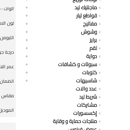
ماجنتيك ليد
الوات : 5.5 وات
قواطع تيار
لون الاض
مفاتيح
وشوش
الليومن : 0LM
برايز
لقم
درجة حرارة
دواية
سبوتات و كشافات
عمر التشغيل : 0
كلوبات
شاسيهات
الضمان : 24 
عدد والات
مقاس الق
شريط ليد
مشتركات
الموديل :
إكسسورات
منتجات حماية و وقاية
عروض فينوس