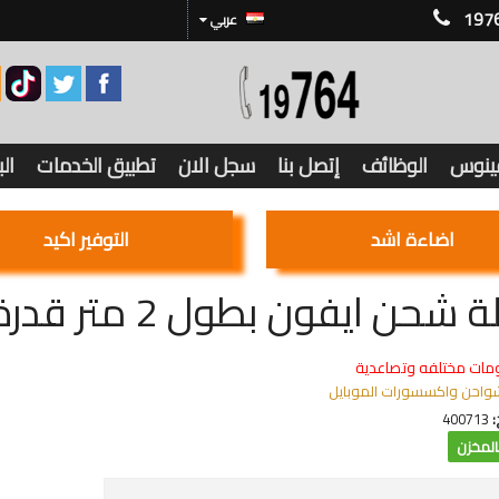
197
عربي
فينوس
الوظائف
إتصل بنا
سجل الان
تطبيق الخدمات
ال
اضاءة اشد
التوفير اكيد
حن ايفون بطول 2 متر قدرة 2.1 أمبير
مات مختلفه وتصاعدية
واحن واكسسورات الموبايل
:
400713
لمخزن