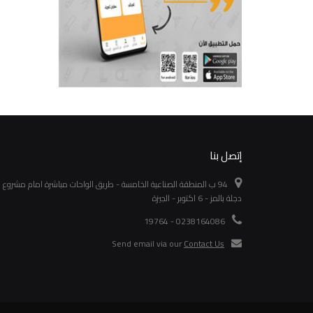
إتصل بنا
94 ب المنطقة الصناعية الخامسة - طريق الواحات مباشرة امام مشروع
دجلة بالمز - 6 اكتوبر - الجيزة
0238164086 - 19764
Send email via our
Contact Us