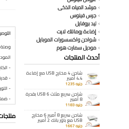
مرشد المياه الذكى
جرس فينوس
ليد بروفايل
إضاءة رومانتك لايت
التوص
شواحن واكسسورات الموبايل
وصلة شحن ا
موديل سمارت هوم
أحدث المنتجات
الموديل :
- الكابل
شاحن 4 مخارج USB مع إضاءة
- قدرة الك
4.4 أمبير
جنيه 1235
- اللون
شاحن سريع مثلث 6 USB بقدرة
- ضمان حقيقى 
8 أمبير
جنيه 1183
منتجات
شاحن سريع 8 أمبير 6 مخارج
USB مع باور بانك 2 أمبير
جنيه 1667