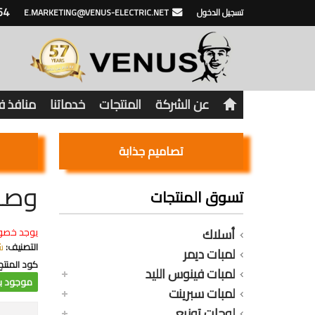
64
تسجيل الدخول
E.MARKETING@VENUS-ELECTRIC.NET
عن الشركة
المنتجات
خدماتنا
منافذ 
تصاميم جذابة
وصلة ش
تسوق المنتجات
أسلاك
يوجد خصو
التصنيف:
ش
لمبات ديمر
كود المنتج
لمبات فينوس الليد
موجود با
لمبات سبرينت
لوحات توزيع