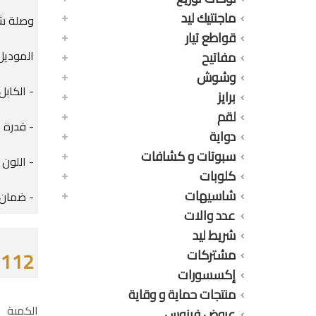
ماجنتيك ليد
وصلة شحن ايف
قواطع تيار
الموديل : 2s
مفاتيح
وشوش
- الكابل ي
برايز
لقم
- قدرة الكابل
دواية
سبوتات و كشافات
- اللون :
كلوبات
شاسيهات
- ضمان حقيقى 12 
عدد والات
شريط ليد
مشتركات
112 جنيه
إكسسورات
منتجات حماية و وقاية
الكمية
عروض فينوس