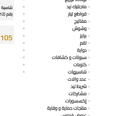
ماجنتيك ليد
قواطع تيار
رقم (12)
مفاتيح
وشوش
105 جنيه
برايز
لقم
دواية
سبوتات و كشافات
كلوبات
شاسيهات
عدد والات
شريط ليد
مشتركات
إكسسورات
منتجات حماية و وقاية
عروض فينوس