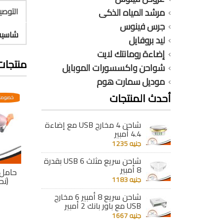
التوص
مرشد المياه الذكى
جرس فينوس
شاسية لم
ليد بروفايل
إضاءة رومانتك لايت
منتجات
شواحن واكسسورات الموبايل
موديل سمارت هوم
أحدث المنتجات
عدية
خصومات مختلفه وتصاعدية
خصومات مختلفه وتصاعدية
خصومات
شاحن 4 مخارج USB مع إضاءة
4.4 أمبير
جنيه 1235
شاحن سريع مثلث 6 USB بقدرة
8 أمبير
نقرش
حامل سبوت متحرك
حامل سبوت متحرك
حامل
رونزى
(فضى مط)
جنيه 1183
(ابيض)
(نح
جنيه 224
جنيه 206
شاحن سريع 8 أمبير 6 مخارج
USB مع باور بانك 2 أمبير
تفاصيل
تفاصيل
جنيه 1667