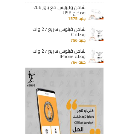
شاحن وايرليس مع باور بانك
ومخرج USB
جنيه 1575
شاحن فينوس سريع 27 وات
وصلة C
جنيه 756
شاحن فينوس سريع 27 وات
وصلة IPhone
جنيه 784