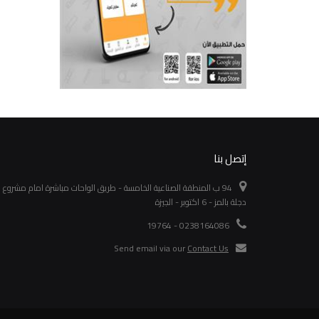
إتصل بنا
94 ب المنطقة الصناعية الخامسة - طريق الواحات مباشرة امام مشروع
دجلة بالمز - 6 اكتوبر - الجيزة
0238164086 - 19764
Send email via our
Contact Us