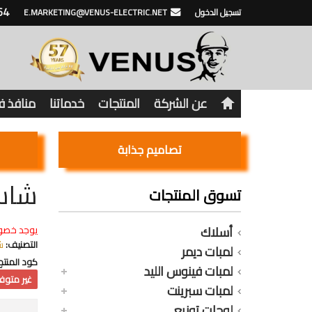
64
تسجيل الدخول
E.MARKETING@VENUS-ELECTRIC.NET
عن الشركة
المنتجات
خدماتنا
منافذ 
تصاميم جذابة
شاسي
تسوق المنتجات
أسلاك
يوجد خصو
التصنيف:
ش
لمبات ديمر
كود المنتج
لمبات فينوس الليد
غير متوفر
لمبات سبرينت
لوحات توزيع