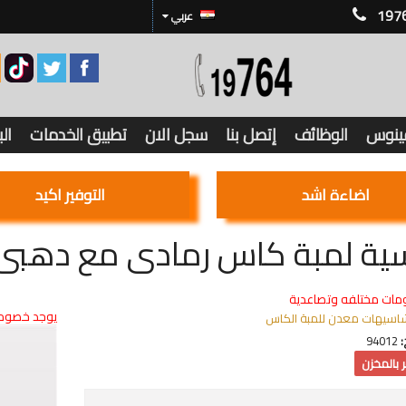
197
عربي
فينوس
الوظائف
إتصل بنا
سجل الان
تطبيق الخدمات
ال
اضاءة اشد
التوفير اكيد
ة لمبة كاس رمادى مع دهبى 
مات مختلفه وتصاعدية
يوجد خصوما
اسيهات معدن للمبة الكاس
:
94012
 بالمخزن