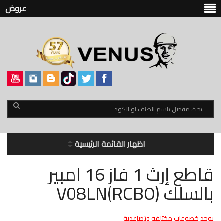
عروض
اظهار القائمة الرئيسية
قاطع إرث 1 فاز 16 امبير
بالسلك V08LN(RCBO)
يوجد خصومات مختلفه وتصاعدية