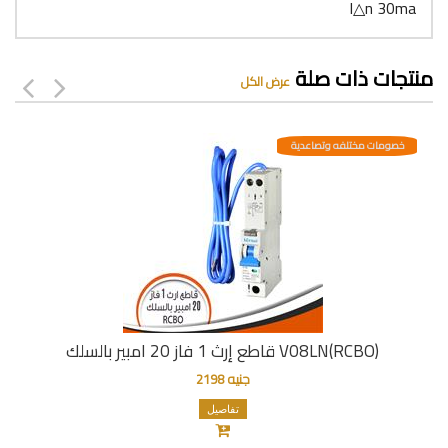
l△n 30ma
منتجات ذات صلة
عرض الكل
خصومات مختلفه وتصاعدية
قاطع إرث 1 فاز 20 امبير بالسلك V08LN(RCBO)
جنيه 2198
تفاصيل