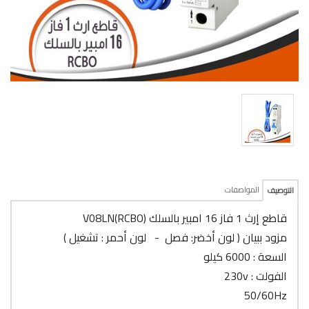
المواصفات
التوصيف
قاطع إرث 1 فاز 16 امبير بالسلك V08LN(RCBO)
مزود ببيان ( لون أخضر: فصل - لون أحمر : تشغيل )
السعة : 6000 كيلو
الفولت : 230v
50/60Hz