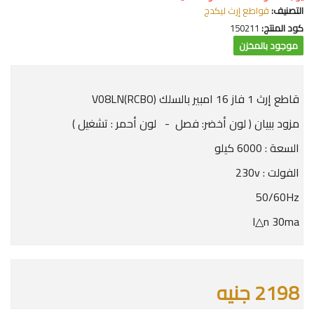
التصنيف:
قواطع إرث ليكدج
كود المنتج:
150211
موجود بالمخزن
قاطع إرث 1 فاز 16 امبير بالسلك V08LN(RCBO)
مزود ببيان ( لون أخضر: فصل - لون أحمر : تشغيل )
السعة : 6000 كيلو
الفولت : 230v
50/60Hz
l△n 30ma
2198 جنيه