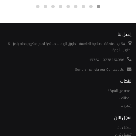
إتصل بنا
94 ب المنطقة الصناعية الخامسة - طريق الواحات مباشرة امام مشروع دجلة بالمز - 6
اكتوبر - الجيزة
0238164086 - 19764
Send email via our
Contact Us
لينكات
لمحة عن الشركة
الوظائف
إتصل بنا
سجل الان
تسجيل تاجر
تسجيل فني