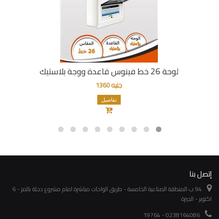
لوحة 26 خط فينوس قاعدة ووجة بلاستيك
جنيه 1360
تفاصيل
إتصل بنا
94 ب المنطقة الصناعية الخامسة - طريق الواحات مباشرة امام مشروع دجلة بالمز - 6
اكتوبر - الجيزة
0238164086 - 19764