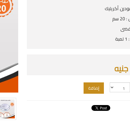
درن أكريليك
 سم
 فضى
بة
إضافة