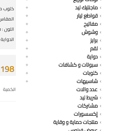
ماجنتيك ليد
كلوب مو
قواطع تيار
المقاس : 20
مفاتيح
اللون :
وشوش
الدواية : 1 لم
برايز
لقم
دواية
سبوتات و كشافات
198 جنيه
كلوبات
شاسيهات
عدد والات
الكمية
شريط ليد
مشتركات
إكسسورات
منتجات حماية و وقاية
عروض فينوس