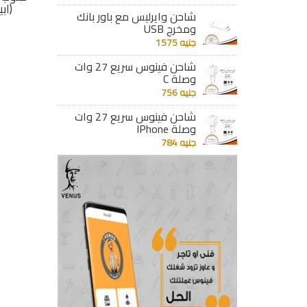
(ذهبى) 95171
(ابيض) 95250
(ابيض
شاحن وايرليس مع باور بانك
ومخرج USB
جنيه 351
جنيه 162
جنيه 1575
تفاصيل
تفاصيل
شاحن فينوس سريع 27 وات
وصلة C
جنيه 756
شاحن فينوس سريع 27 وات
وصلة IPhone
جنيه 784