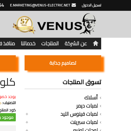
64
تسجيل الدخول
E.MARKETING@VENUS-ELECTRIC.NET
عن الشركة
المنتجات
خدماتنا
منافذ 
تصاميم جذابة
كلوب
تسوق المنتجات
أسلاك
يوجد خصو
التصنيف:
ك
لمبات ديمر
كود المنتج
لمبات فينوس الليد
موجود با
لمبات سبرينت
لوحات توزيع