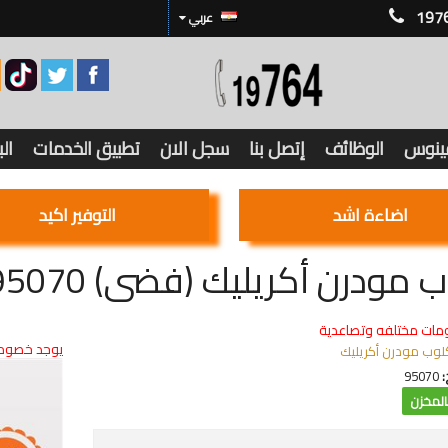
197
عربي
فينوس
الوظائف
إتصل بنا
سجل الان
تطبيق الخدمات
ال
اضاءة اشد
التوفير اكيد
 مودرن أكريليك (فضى) 95070
مات مختلفه وتصاعدية
يوجد خصوما
لوب مودرن أكريليك
:
95070
لمخزن