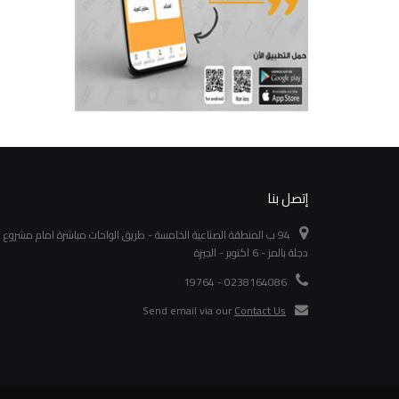
إتصل بنا
94 ب المنطقة الصناعية الخامسة - طريق الواحات مباشرة امام مشروع
دجلة بالمز - 6 اكتوبر - الجيزة
0238164086 - 19764
Send email via our
Contact Us