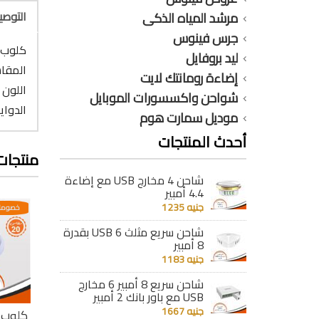
التوص
مرشد المياه الذكى
جرس فينوس
كلوب 
ليد بروفايل
المقاس :
إضاءة رومانتك لايت
اللون
شواحن واكسسورات الموبايل
الدواية : 1
موديل سمارت هوم
أحدث المنتجات
منتجات
شاحن 4 مخارج USB مع إضاءة
4.4 أمبير
جنيه 1235
عدية
خصومات مختلفه وتصاعدية
خصومات مختلفه وتصاعدية
خصومات
شاحن سريع مثلث 6 USB بقدرة
8 أمبير
جنيه 1183
شاحن سريع 8 أمبير 6 مخارج
USB مع باور بانك 2 أمبير
جنيه 1667
يليك
كلوب مودرن أكريليك
كلوب مودرن أكريليك
كلوب م