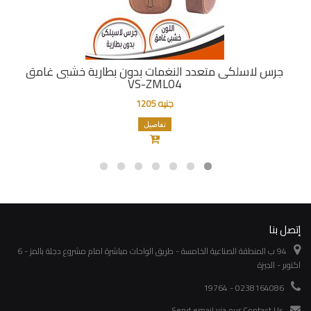
جرس لاسلكى متعدد النغمات بدون بطارية خشبى غامق
VS-ZML04
جنيه 1205
تفاصيل
إتصل بنا
94 ب المنطقة الصناعية الخامسة - طريق الواحات مباشرة امام مشروع دجلة بالمز - 6
اكتوبر - الجيزة
0238164086 - 19764
Send email via our
Contact Us