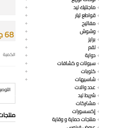
ماجنتيك ليد
قواطع تيار
مفاتيح
وشوش
68 جنيه
برايز
لقم
الكمية
دواية
سبوتات و كشافات
كلوبات
شاسيهات
عدد والات
التوص
شريط ليد
مشتركات
إكسسورات
منتجات
منتجات حماية و وقاية
عروض فينوس