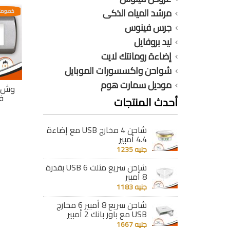
مرشد المياه الذكى
عدية
خصومات مختلفه وتصاعدية
خصومات مختلفه وتصاعدية
خصومات
جرس فينوس
ليد بروفايل
إضاءة رومانتك لايت
شواحن واكسسورات الموبايل
موديل سمارت هوم
جى
وش جلاكسى جى
وش جلاكسى جى
وش 
فينوس 13
فينوس 12
ف
أحدث المنتجات
جنيه 68
جنيه 68
شاحن 4 مخارج USB مع إضاءة
تفاصيل
تفاصيل
4.4 أمبير
جنيه 1235
شاحن سريع مثلث 6 USB بقدرة
8 أمبير
جنيه 1183
شاحن سريع 8 أمبير 6 مخارج
USB مع باور بانك 2 أمبير
جنيه 1667