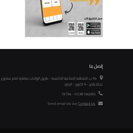
إتصل بنا
94 ب المنطقة الصناعية الخامسة - طريق الواحات مباشرة امام مشروع
دجلة بالمز - 6 اكتوبر - الجيزة
0238164086 - 19764
Send email via our
Contact Us