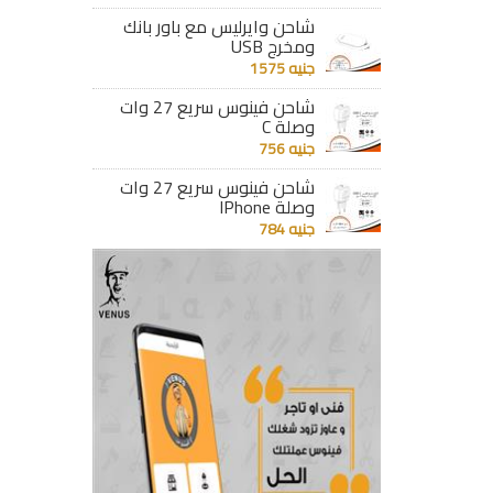
شاحن وايرليس مع باور بانك
ومخرج USB
جنيه 1575
شاحن فينوس سريع 27 وات
وصلة C
جنيه 756
شاحن فينوس سريع 27 وات
وصلة IPhone
جنيه 784