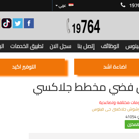
197
عربي
فينوس
الوظائف
إتصل بنا
سجل الان
تطبيق الخدمات
ال
اضاءة اشد
التوفير اكيد
فضي مخطط جلاكسي
مات مختلفه وتصاعدية
شوش جلاكسى جى فينوس
:
41054
لمخزن