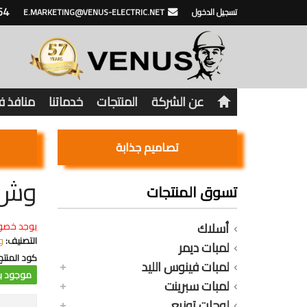
64
تسجيل الدخول
E.MARKETING@VENUS-ELECTRIC.NET
عن الشركة
المنتجات
خدماتنا
منافذ 
تصاميم جذابة
وش 
تسوق المنتجات
أسلاك
يوجد خصو
التصنيف:
و
لمبات ديمر
كود المنتج
لمبات فينوس الليد
موجود با
لمبات سبرينت
لوحات توزيع