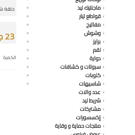
ماجنتيك ليد
حلقة شا
قواطع تيار
مفاتيح
وشوش
23 جنيه
برايز
لقم
الكمية
دواية
سبوتات و كشافات
كلوبات
شاسيهات
عدد والات
شريط ليد
مشتركات
إكسسورات
منتجات حماية و وقاية
عروض فينوس