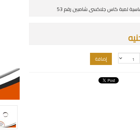
سية لمبة كاس جلاكسى شامبين رقم 53
إضافة