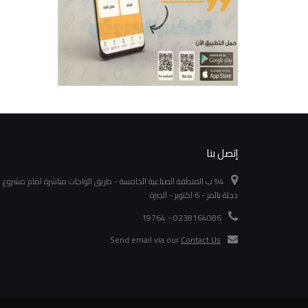
إتصل بنا
94 ب المنطقة الصناعية الخامسة - طريق الواحات مباشرة امام مشروع
دجلة بالمز - 6 اكتوبر - الجيزة
0238164086 - 19764
Send email via our
Contact Us