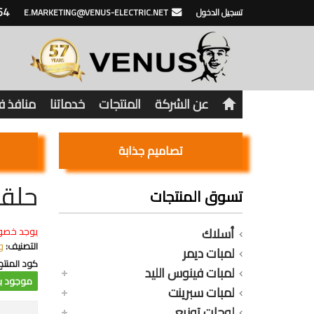
64
تسجيل الدخول
E.MARKETING@VENUS-ELECTRIC.NET
عن الشركة
المنتجات
خدماتنا
منافذ 
تصاميم جذابة
حلقة
تسوق المنتجات
أسلاك
يوجد خصو
التصنيف:
و
لمبات ديمر
كود المنتج
لمبات فينوس الليد
موجود با
لمبات سبرينت
لوحات توزيع