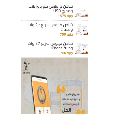
شاحن وايرليس مع باور بانك
ومخرج USB
جنيه 1575
شاحن فينوس سريع 27 وات
وصلة C
جنيه 756
شاحن فينوس سريع 27 وات
وصلة IPhone
جنيه 784