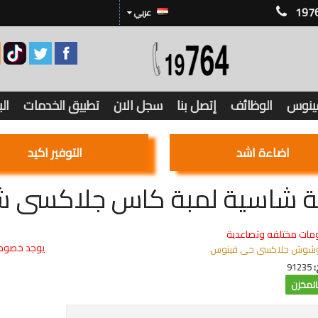
197
عربي
فينوس
الوظائف
إتصل بنا
سجل الان
تطبيق الخدمات
ال
اضاءة اشد
التوفير اكيد
 شاسية لمبة كاس جلاكسى شام
مات مختلفه وتصاعدية
يوجد خصوما
شوش جلاكسى جى فينوس
:
91235
لمخزن