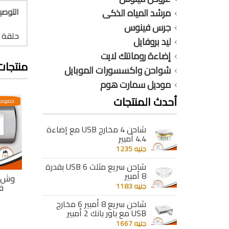
التوص
مرشد المياه الذكى
جرس فينوس
حلقة 
ليد بروفايل
إضاءة رومانتك لايت
منتجات
شواحن واكسسورات الموبايل
موديل سمارت هوم
أحدث المنتجات
عدية
خصومات مختلفه وتصاعدية
خصومات مختلفه وتصاعدية
خصومات
شاحن 4 مخارج USB مع إضاءة
4.4 أمبير
جنيه 1235
شاحن سريع مثلث 6 USB بقدرة
8 أمبير
جى
وش جلاكسى جى
وش جلاكسى جى
وش 
فينوس 13
جنيه 1183
فينوس 12
ف
جنيه 68
جنيه 68
شاحن سريع 8 أمبير 6 مخارج
USB مع باور بانك 2 أمبير
تفاصيل
تفاصيل
جنيه 1667