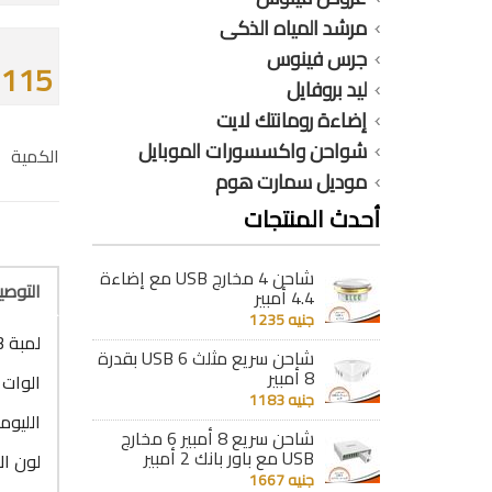
مرشد المياه الذكى
جرس فينوس
115 جنيه
ليد بروفايل
إضاءة رومانتك لايت
شواحن واكسسورات الموبايل
الكمية
موديل سمارت هوم
أحدث المنتجات
شاحن 4 مخارج USB مع إضاءة
التوص
4.4 أمبير
جنيه 1235
لمبة 3 مرحل 11 وات 3 درجات أبيض 1250 ليومن
شاحن سريع مثلث 6 USB بقدرة
8 أمبير
الوات : 11 و
جنيه 1183
الليومن : 
شاحن سريع 8 أمبير 6 مخارج
USB مع باور بانك 2 أمبير
لون ال
جنيه 1667