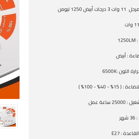
125
اءة : أبيض
ة اللون :6500K
( 15% - 40% - 100% )
2500 ساعة عمل
شهر
اعدة : E27