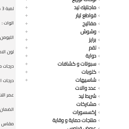
ماجنتيك ليد
لمبة 3 مرحل 11 وات 3 درجات أبيض 1250 ليومن
قواطع تيار
الوات : 11 وات
مفاتيح
وشوش
الليومن : 0LM
برايز
لقم
لون الاض
دواية
سبوتات و كشافات
درجات حرار
كلوبات
شاسيهات
درجات الاضاءة : 
عدد والات
عمر التشغيل : 0
شريط ليد
مشتركات
الضمان : 36 
إكسسورات
منتجات حماية و وقاية
مقاس الق
عروض فينوس