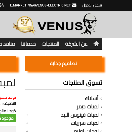
64
تسجيل الدخول
E.MARKETING@VENUS-ELECTRIC.NET
عن الشركة
المنتجات
خدماتنا
منافذ 
تصاميم جذابة
لمبة 11 وات 3 مستويات ابيض 
تسوق المنتجات
أسلاك
يوجد خصو
التصنيف:
ل
لمبات ديمر
كود المنتج
لمبات فينوس الليد
موجود با
لمبات سبرينت
لوحات توزيع