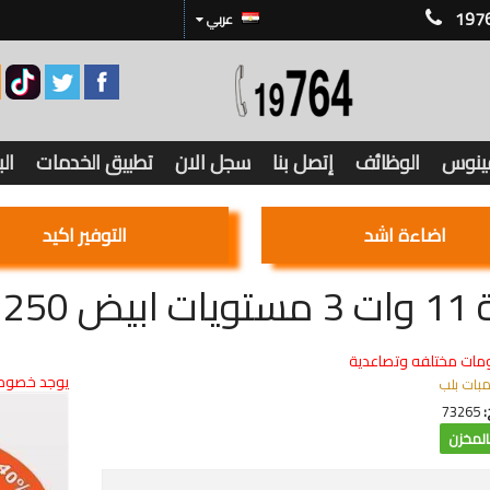
197
عربي
فينوس
الوظائف
إتصل بنا
سجل الان
تطبيق الخدمات
ال
اضاءة اشد
التوفير اكيد
1250 ليومن
مات مختلفه وتصاعدية
يوجد خصوما
مبات بلب
:
73265
لمخزن