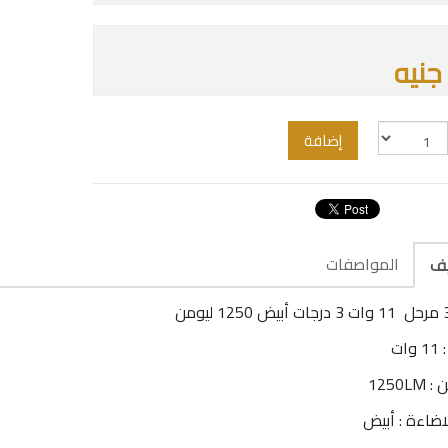
إضافة
المواصفات
يف
ات
1250LM
اضاءة : أبيض