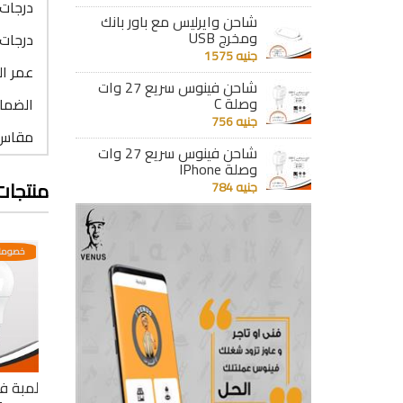
درجات حر
شاحن وايرليس مع باور بانك
ومخرج USB
درجات الاضاء
جنيه 1575
عمر التشغيل 
شاحن فينوس سريع 27 وات
وصلة C
الضمان : 6
جنيه 756
مقاس ا
شاحن فينوس سريع 27 وات
وصلة IPhone
منتجات
جنيه 784
عدية
خصومات مختلفه وتصاعدية
خصومات مختلفه وتصاعدية
خصومات
لمبة ليد ذكية 3
لمبة ليد 3 مستويات
لمبة فينوس ليد بلب 9