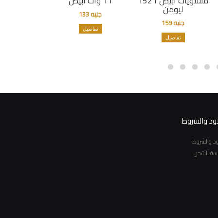
مستويات ابيض 1521
11 وات أبيض
ليومن
جنيه 133
جنيه 159
تفاصيل
تفاصيل
نود والشروط
نود والشروط
سة الشحن