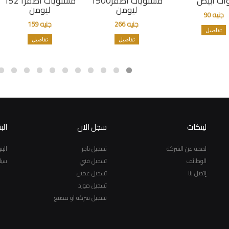
ات أبيض
مستويات اصفر1900
مستويات اصفر1521
ليومن
ليومن
جنيه 90
جنيه 266
جنيه 159
تفاصيل
تفاصيل
تفاصيل
لينكات
سجل الان
الب
لمحة عن الشركة
تسجيل تاجر
الب
الوظائف
تسجيل فني
سيا
إتصل بنا
تسجيل عميل
تسجيل مورد
تسجيل شركة او مصنع