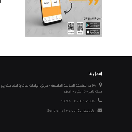
مستويات 8.5 وات 3
19 وات 3 لون
وات أبيض
و
جنيه 276
جنيه 105
تفاصيل
تفاصيل
إتصل بنا
94 ب المنطقة الصناعية الخامسة - طريق الواحات مباشرة امام مشروع
دجلة بالمز - 6 اكتوبر - الجيزة
0238164086 - 19764
Send email via our
Contact Us