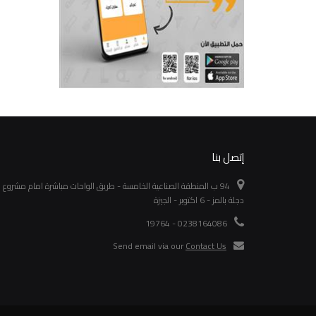
إتصل بنا
94 ب المنطقة الصناعية الخامسة - طريق الواحات مباشرة امام مشروع
دجلة بالمز - 6 اكتوبر - الجيزة
0238164086 - 19764
Send email via our
Contact Us