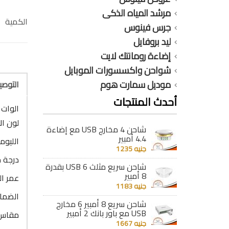
مرشد المياه الذكى
الكمية
جرس فينوس
ليد بروفايل
إضاءة رومانتك لايت
شواحن واكسسورات الموبايل
موديل سمارت هوم
التوص
أحدث المنتجات
الوات : 5 وات كعب اس
لون ال
شاحن 4 مخارج USB مع إضاءة
4.4 أمبير
الليومن : 
جنيه 1235
درجة حرا
شاحن سريع مثلث 6 USB بقدرة
8 أمبير
عمر التشغيل 
جنيه 1183
الضمان : 6
شاحن سريع 8 أمبير 6 مخارج
USB مع باور بانك 2 أمبير
مقاس ال
جنيه 1667