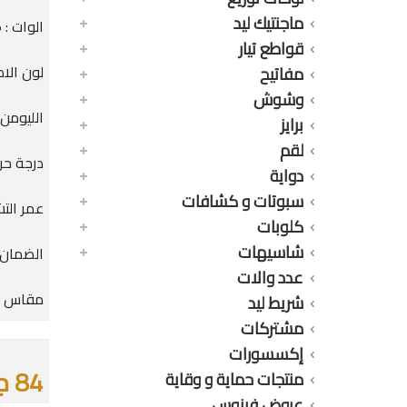
ماجنتيك ليد
الوات : 5 وات كعب استارتر
قواطع تيار
لون الاص
مفاتيح
وشوش
الليومن : 5LM
برايز
لقم
درجة حرارة
دواية
سبوتات و كشافات
عمر التشغيل : 0
كلوبات
شاسيهات
الضمان : 36 
عدد والات
مقاس القا
شريط ليد
مشتركات
إكسسورات
84 جنيه
منتجات حماية و وقاية
عروض فينوس