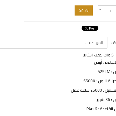
إضافة
المواصفات
يف
تارتر
اصاءة : أبيض
525LM
رة اللون : 6500K
: 25000 ساعة عمل
3 شهر
قاعدة : PAr16