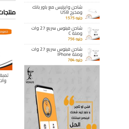
شاحن وايرليس مع باور بانك
منتجات
ومخرج USB
جنيه 1575
شاحن فينوس سريع 27 وات
عدية
خصومات مختلفه وتصاعدية
وصلة C
خصومات مختلفه وتصاعدية
خصومات
جنيه 756
شاحن فينوس سريع 27 وات
وصلة IPhone
جنيه 784
لمبة كاس ليد 5.5
لمبة كأس ليد 4.5
لمبة كأس ليد 4.5
وات أبيض
وات أبيض كعب
وات
استارتر
جنيه 73
جنيه 73
تفاصيل
تفاصيل