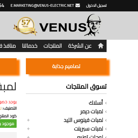
64
تسجيل الدخول
E.MARKETING@VENUS-ELECTRIC.NET
عن الشركة
المنتجات
خدماتنا
منافذ 
تصاميم جذابة
لمبة ك
تسوق المنتجات
أسلاك
يوجد خصو
التصنيف:
ل
لمبات ديمر
كود المنتج
لمبات فينوس الليد
موجود با
لمبات سبرينت
لوحات توزيع