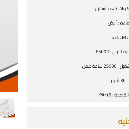
اءة : أبيض
52
 اللون : 6500K
2500 ساعة عمل
شهر
عدة : PAr16