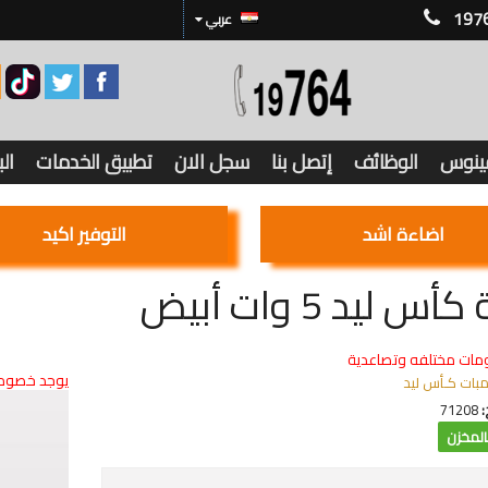
197
عربي
فينوس
الوظائف
إتصل بنا
سجل الان
تطبيق الخدمات
ال
اضاءة اشد
التوفير اكيد
أس ليد 5 وات أبيض
مات مختلفه وتصاعدية
يوجد خصوما
مبات كـأس ليد
:
71208
لمخزن