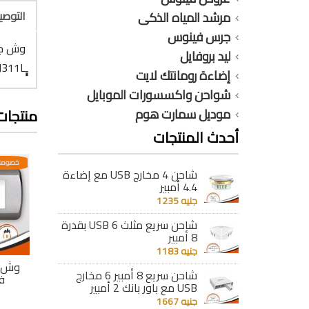
التوص
مرشد المياه الذكى
جرس فينوس
وش جل
ليد بروفايل
إضاءة رومانتك لايت
شواحن واكسسورات الموبايل
موديل سمارت هوم
منتجات
أحدث المنتجات
عدية
خصومات مختلفه وتصاعدية
خصومات مختلفه وتصاعدية
خصومات
شاحن 4 مخارج USB مع إضاءة
4.4 أمبير
جنيه 1235
شاحن سريع مثلث 6 USB بقدرة
8 أمبير
جنيه 1183
جى
وش جلاكسى جى
وش جلاكسى جى
وش 
شاحن سريع 8 أمبير 6 مخارج
فينوس 14
فينوس 13
ف
USB مع باور بانك 2 أمبير
جنيه 72
جنيه 68
جنيه 1667