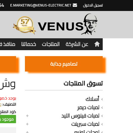
64
تسجيل الدخول
E.MARKETING@VENUS-ELECTRIC.NET
عن الشركة
المنتجات
خدماتنا
منافذ 
تصاميم جذابة
وش 
تسوق المنتجات
أسلاك
يوجد خصو
التصنيف:
و
لمبات ديمر
كود المنتج
لمبات فينوس الليد
موجود با
لمبات سبرينت
لوحات توزيع