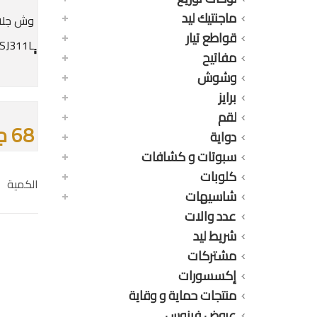
ماجنتيك ليد
وش جلا
قواطع تيار
مفاتيح
وشوش
برايز
لقم
68 جنيه
دواية
سبوتات و كشافات
كلوبات
الكمية
شاسيهات
عدد والات
شريط ليد
مشتركات
إكسسورات
منتجات حماية و وقاية
عروض فينوس