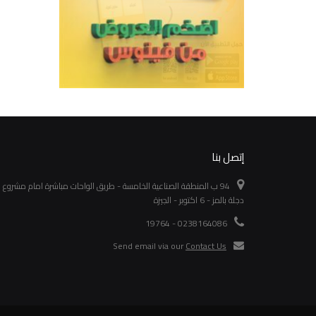
إتصل بنا
94 ب المنطقة الصناعية الخامسة - طريق الواحات مباشرة امام مشروع
دجلة بالمز - 6 اكتوبر - الجيزة
0238164086 - 19764
Send email via our
Contact Us