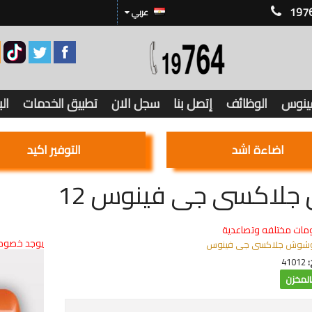
197
عربي
فينوس
الوظائف
إتصل بنا
سجل الان
تطبيق الخدمات
ال
اضاءة اشد
التوفير اكيد
جلاكسى جى فينوس 12
مات مختلفه وتصاعدية
يوجد خصوما
شوش جلاكسى جى فينوس
:
41012
لمخزن