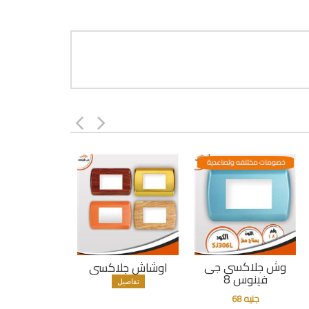
خصومات مختلفه وتصاعدية
وش جلاكسى جى
اوشاش جلاكسى
فينوس 8
تفاصيل
جنيه 68