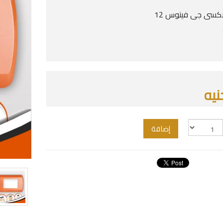
كسى جى فينوس 12
إضافة