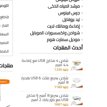
التوص
مرشد المياه الذكى
جرس فينوس
قاطع 2 فاز 20A أوتوماتيك B V90S1
ليد بروفايل
الفاز : 2 فاز
إضاءة رومانتك لايت
شواحن واكسسورات الموبايل
السعة : 
موديل سمارت هوم
الامبير : 
أحدث المنتجات
الضمان : 5
شاحن 4 مخارج USB مع إضاءة
منتجات
4.4 أمبير
جنيه 1235
شاحن سريع مثلث 6 USB بقدرة
8 أمبير
عدية
خصومات مختلفه وتصاعدية
خصومات مختلفه وتصاعدية
خصومات
جنيه 1183
شاحن سريع 8 أمبير 6 مخارج
USB مع باور بانك 2 أمبير
جنيه 1667