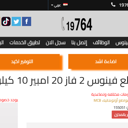
197
عربي
فينوس
الوظائف
إتصل بنا
سجل الان
تطبيق الخدمات
ال
اضاءة اشد
التوفير اكيد
2 فاز 20 امبير 10 كيلو V90S1
مات مختلفه وتصاعدية
يوجد خصوما
واطع أوتوماتيك MCB
:
155051
 بالمخزن