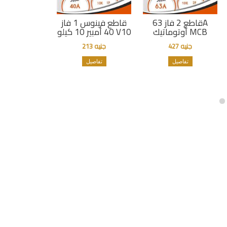
قاطع 2 فاز 63A
قاطع فينوس 1 فاز
أوتوماتيك MCB
40 أمبير 10 كيلو V10
جنيه 427
جنيه 213
تفاصيل
تفاصيل