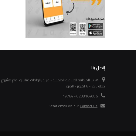
إتصل بنا
94 ب المنطقة الصناعية الخامسة - طريق الواحات مباشرة امام مشروع
دجلة بالمز - 6 اكتوبر - الجيزة
0238164086 - 19764
Send email via our
Contact Us