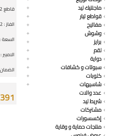
ماجنتيك ليد
قاطع 2 فاز 20A أوتوماتيك MCB V90S1
قواطع تيار
الفاز : 2 فاز
مفاتيح
وشوش
السعة : 0K
برايز
لقم
الامبير : 20A
دواية
سبوتات و كشافات
الضمان : 25 
كلوبات
شاسيهات
عدد والات
391 جنيه
شريط ليد
مشتركات
إكسسورات
منتجات حماية و وقاية
عروض فينوس