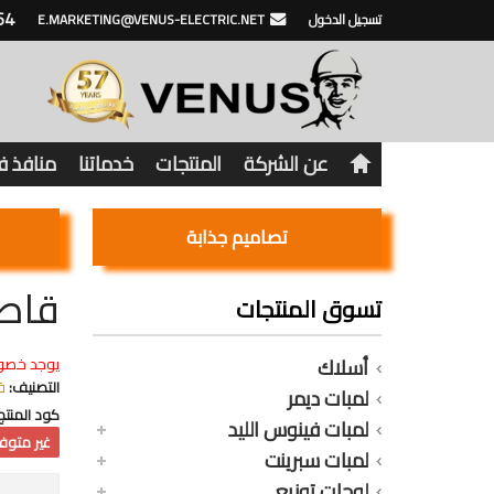
64
تسجيل الدخول
E.MARKETING@VENUS-ELECTRIC.NET
عن الشركة
المنتجات
خدماتنا
منافذ 
تصاميم جذابة
قاطع فينوس 
تسوق المنتجات
أسلاك
يوجد خصو
التصنيف:
ق
لمبات ديمر
كود المنتج
لمبات فينوس الليد
غير متوفر
لمبات سبرينت
لوحات توزيع