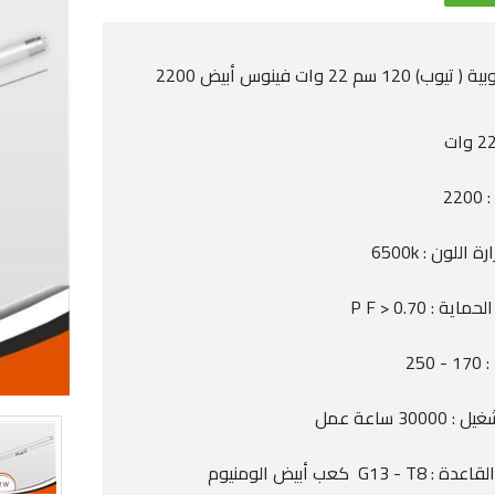
لمبة أنبوبية ( تيوب) 120 سم 22 وات فينوس أبيض 2200
22
 اللون : 6500k
ة : P F > 0.70
250
3000 ساعة عمل
G13 - كعب أبيض الومنيوم