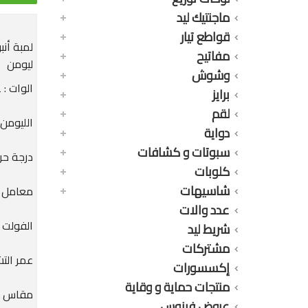
ماجنتيك ليد
قواطع تيار
مفاتيح
ليومن
وشوش
الوات : 22 وات
برايز
لقم
الليومن : 00
دواية
سبوتات و كشافات
درجة حرارة
كلوبات
شاسيهات
معامل الحماي
عدد والات
الفولت : 170 - 
شريط ليد
مشتركات
عمر التشغيل : 0
إكسسورات
منتجات حماية و وقاية
مقاس القاعدة :  T8
عروض فينوس