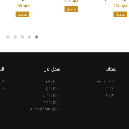
جنيه 313
جنيه 257
جنيه 185
تفاصيل
تفاصيل
تفاصيل
لينكات
سجل الان
الب
لمحة عن الشركة
تسجيل تاجر
الب
الوظائف
تسجيل فني
سيا
إتصل بنا
تسجيل عميل
تسجيل مورد
تسجيل شركة او مصنع