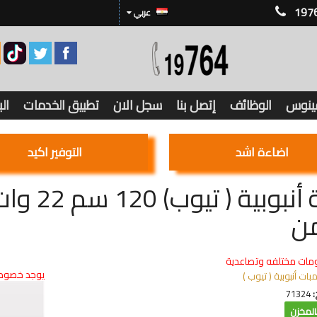
197
عربي
فينوس
الوظائف
إتصل بنا
سجل الان
تطبيق الخدمات
ال
اضاءة اشد
التوفير اكيد
من
مات مختلفه وتصاعدية
يوجد خصوما
مبات أنبوبية ( تيوب )
:
71324
لمخزن