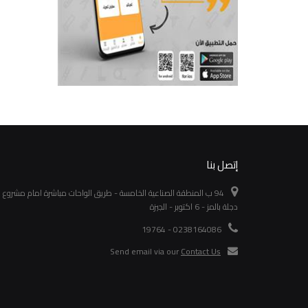
18 واات
جنيه 185
جنيه 284
تفاصيل
تفاصيل
إتصل بنا
94 ب المنطقة الصناعية الخامسة - طريق الواحات مباشرة امام مشروع
دجلة بالمز - 6 اكتوبر - الجيزة
0238164086 - 19764
Send email via our
Contact Us