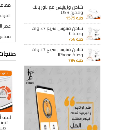
معامل الح
شاحن وايرليس مع باور بانك
ومخرج USB
الفولت : 70
جنيه 1575
عمر التشغيل 
شاحن فينوس سريع 27 وات
وصلة C
مقاس القاعدة :
جنيه 756
شاحن فينوس سريع 27 وات
منتجات
وصلة IPhone
جنيه 784
عدية
خصومات مختلفه وتصاعدية
خصومات مختلفه وتصاعدية
خصومات
تيوب)
لمبة أنبوبية ( تيوب)
لمبة أنبوبية ( تيوب)
لمبة أ
60 سم 9 وات ابيض
120 سم 18 وات
اطراف بلاستيك
ابيض 1800 ليومن
مست