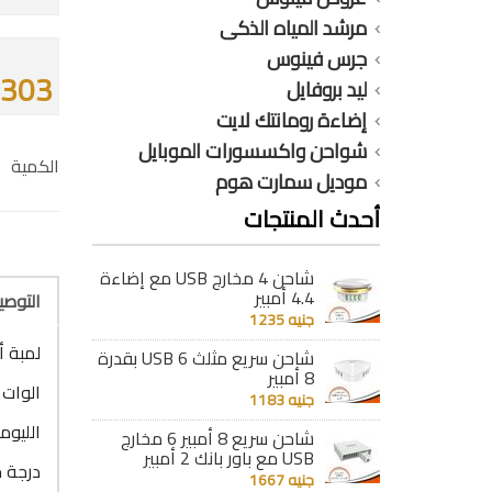
مرشد المياه الذكى
جرس فينوس
303 جنيه
ليد بروفايل
إضاءة رومانتك لايت
شواحن واكسسورات الموبايل
الكمية
موديل سمارت هوم
أحدث المنتجات
شاحن 4 مخارج USB مع إضاءة
4.4 أمبير
التوص
جنيه 1235
لمبة أنبوبية ( تي
شاحن سريع مثلث 6 USB بقدرة
8 أمبير
الوات : 22 و
جنيه 1183
الليومن :
شاحن سريع 8 أمبير 6 مخارج
USB مع باور بانك 2 أمبير
درجة حرا
جنيه 1667