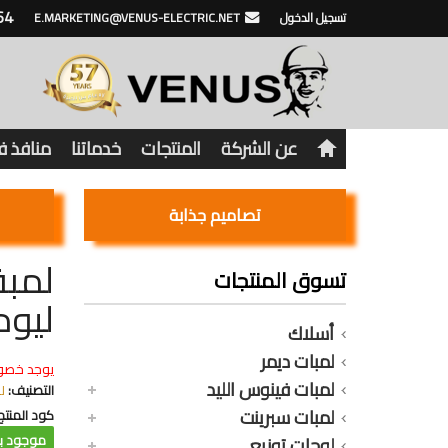
64
تسجيل الدخول
E.MARKETING@VENUS-ELECTRIC.NET
عن الشركة
المنتجات
خدماتنا
منافذ 
تصاميم جذابة
تسوق المنتجات
ليو
أسلاك
لمبات ديمر
يوجد خصو
لمبات فينوس الليد
التصنيف:
ل
لمبات سبرينت
كود المنتج
موجود با
لوحات توزيع