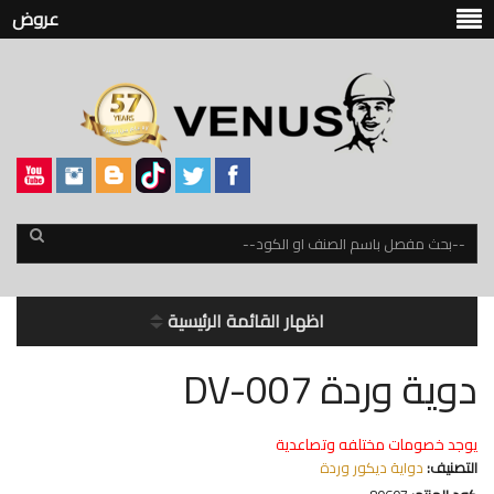
عروض
اظهار القائمة الرئيسية
دوية وردة DV-007
يوجد خصومات مختلفه وتصاعدية
التصنيف:
دواية ديكور وردة