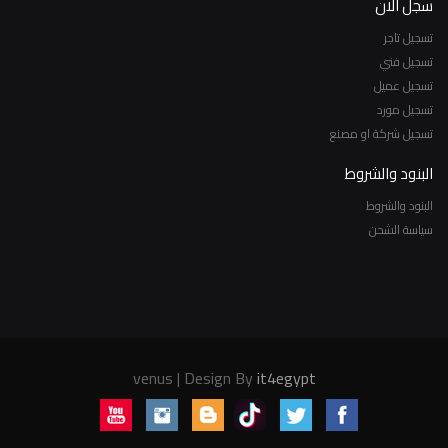
سجل الان
تسجيل تاجر
تسجيل فني
تسجيل عميل
تسجيل مورد
تسجيل شركة او مصنع
البنود والشروط
البنود والشروط
سياسة الشحن
venus | Design By
it4egypt