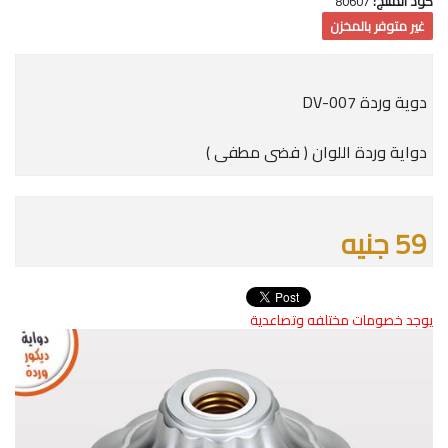
كود المنتج:
80607
غير متوفر بالمخزن
دوية وردة DV-007
دواية وردة اللوان ( فضى مطفى )
59 جنيه
يوجد خصومات مختلفه وتصاعدية