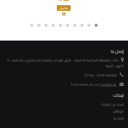
تفاصيل
إتصل بنا
94 ب المنطقة الصناعية الخامسة - طريق الواحات مباشرة امام مشروع دجلة بالمز - 6
اكتوبر - الجيزة
0238164086 - 19764
Send email via our
Contact Us
لينكات
لمحة عن الشركة
الوظائف
إتصل بنا