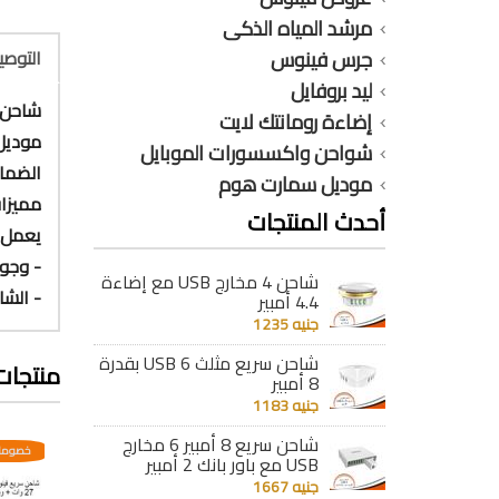
مرشد المياه الذكى
جرس فينوس
التوص
ليد بروفايل
شاحن فينوس 2 مخر
إضاءة رومانتك لايت
موديل 313s
شواحن واكسسورات الموبايل
الضمان : 12 شهر ضد 
موديل سمارت هوم
مميزات
أحدث المنتجات
يعمل 
- وجود خاصية Auto ID التعرف على نوع الهاتف
شاحن 4 مخارج USB مع إضاءة
- الشا
4.4 أمبير
جنيه 1235
شاحن سريع مثلث 6 USB بقدرة
منتجات
8 أمبير
جنيه 1183
شاحن سريع 8 أمبير 6 مخارج
عدية
خصومات مختلفه وتصاعدية
خصومات مختلفه وتصاعدية
خصومات
USB مع باور بانك 2 أمبير
جنيه 1667