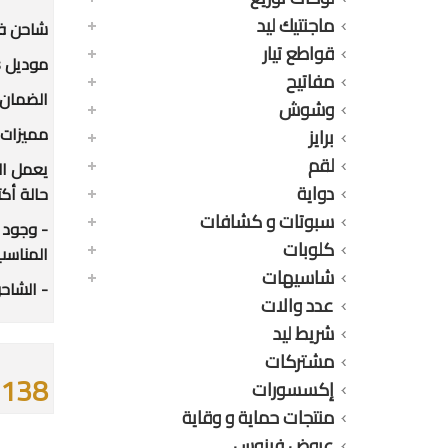
ماجنتيك ليد
شاحن فينوس 2 مخرج USB
قواطع تيار
موديل V3313s
مفاتيح
الضمان : 12 شهر ضد عيوب ا
وشوش
مميزات 
برايز
لقم
يعمل ال
دواية
حالة أك
سبوتات و كشافات
كلوبات
المناسب
شاسيهات
- الشاح
عدد والات
شريط ليد
مشتركات
1138 جن
إكسسورات
منتجات حماية و وقاية
عروض فينوس