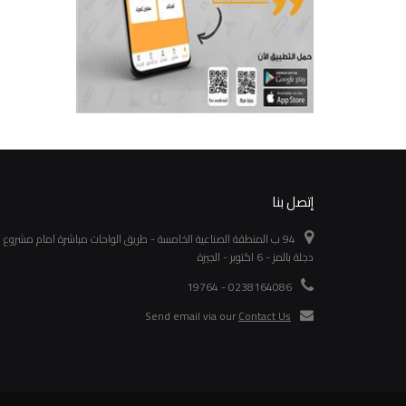
إتصل بنا
94 ب المنطقة الصناعية الخامسة - طريق الواحات مباشرة امام مشروع
دجلة بالمز - 6 اكتوبر - الجيزة
0238164086 - 19764
Send email via our
Contact Us