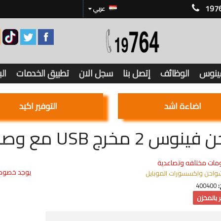
197
عربي
فينوس
الوظائف
إتصل بنا
سجل الان
تطبيق الخدمات
ال
اضاءة اشد
التوفير اكيد
 2 مخرج USB مع وصلة 2.4 أمبير
مات مختلفه وتصاعدية
يوجد خصوما
واحن واكسسورات الموبايل
:
400400
 بالمخزن