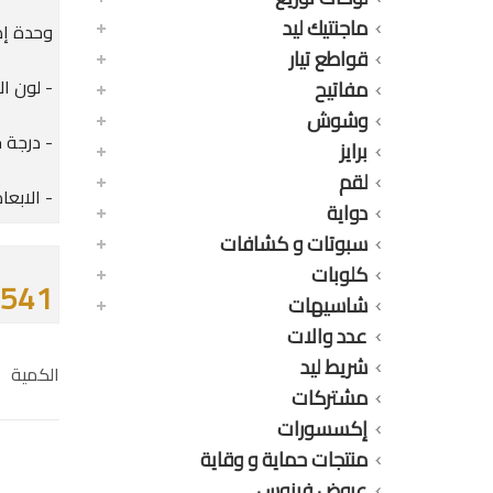
ماجنتيك ليد
وحدة إضاءة م
قواطع تيار
- لون ال
مفاتيح
وشوش
- درجة حرا
برايز
لقم
- الابعاد : 450 * 2
دواية
سبوتات و كشافات
كلوبات
541 جنيه
شاسيهات
عدد والات
شريط ليد
الكمية
مشتركات
إكسسورات
منتجات حماية و وقاية
عروض فينوس