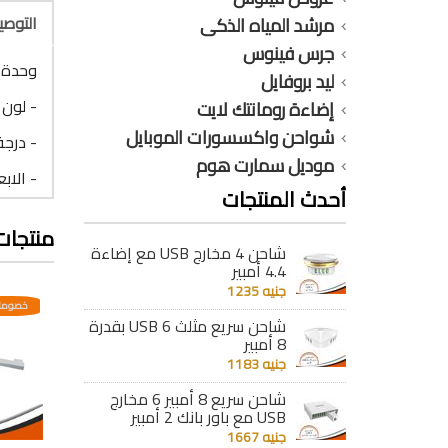
التوص
مرشد المياه الذكى
جرس فينوس
وحدة إضاءة
ليد بروفايل
- لون 
إضاءة رومانتك لايت
شواحن واكسسورات الموبايل
- درجة ح
موديل سمارت هوم
- الابعاد : 450
أحدث المنتجات
منتجات
شاحن 4 مخارج USB مع إضاءة
4.4 أمبير
جنيه 1235
عدية
خصومات مختلفه وتصاعدية
خصومات مختلفه وتصاعدية
خصومات
شاحن سريع مثلث 6 USB بقدرة
8 أمبير
جنيه 1183
شاحن سريع 8 أمبير 6 مخارج
USB مع باور بانك 2 أمبير
جنيه 1667