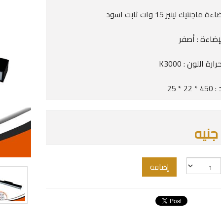
اجنتيك لينير 15 وات ثابت اسود
إضاءة : أصفر
رة اللون : K3000
2 * 25
إضافة