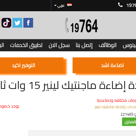
197
عربي
فينوس
الوظائف
إتصل بنا
سجل الان
تطبيق الخدمات
ال
اضاءة اشد
التوفير اكيد
ءة ماجنتيك لينير 15 وات ثابت أسود - إضاءة أصفر
مات مختلفه وتصاعدية
يوجد خصوما
حدات إضاءة ماجنتيك لينير
:
221465
لمخزن