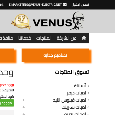
64
تسجيل الدخول
E.MARKETING@VENUS-ELECTRIC.NET
عن الشركة
المنتجات
خدماتنا
منافذ 
تصاميم جذابة
وحدة إضا
تسوق المنتجات
أسلاك
يوجد خصو
التصنيف:
و
لمبات ديمر
كود المنتج
لمبات فينوس الليد
موجود با
لمبات سبرينت
لوحات توزيع