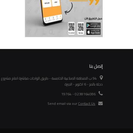
إتصل بنا
94 ب المنطقة الصناعية الخامسة - طريق الواحات مباشرة امام مشروع
دجلة بالمز - 6 اكتوبر - الجيزة
0238164086 - 19764
Send email via our
Contact Us