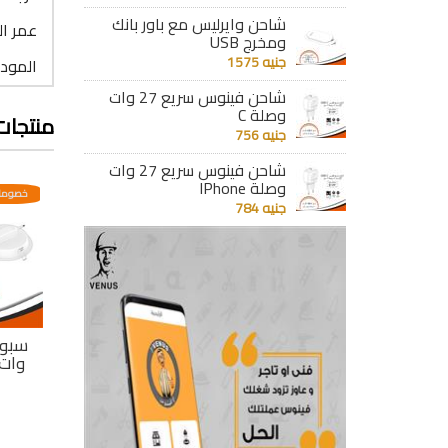
شاحن وايرليس مع باور بانك
عمر التشغيل 
ومخرج USB
جنيه 1575
الموديل 
شاحن فينوس سريع 27 وات
وصلة C
منتجات
جنيه 756
شاحن فينوس سريع 27 وات
وصلة IPhone
عدية
خصومات مختلفه وتصاعدية
خصومات مختلفه وتصاعدية
خصومات
جنيه 784
سبوت ليد بانل 21
سبوت ليد بانل أصفر
سبوت ليد بانل 18
يض 2000
24 وات 2400 ليومن
اصفر وات 1710
ليومن
جنيه 316
جنيه 288
تفاصيل
تفاصيل