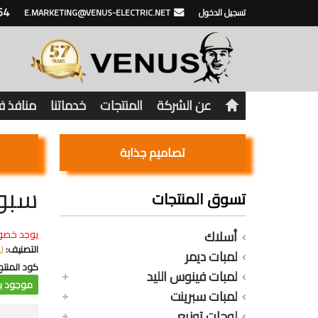
64
تسجيل الدخول
E.MARKETING@VENUS-ELECTRIC.NET
عن الشركة
المنتجات
خدماتنا
منافذ 
تصاميم جذابة
سبوت ليد ب
تسوق المنتجات
أسلاك
يوجد خصو
التصنيف:
ل
لمبات ديمر
كود المنتج
لمبات فينوس الليد
موجود با
لمبات سبرينت
لوحات توزيع