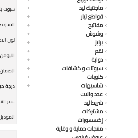
ماجنتيك ليد
سبوت بانل
قواطع تيار
القدرة : 30 وا
مفاتيح
وشوش
لون الاض
برايز
لقم
الليومن : 0LM
دواية
سبوتات و كشافات
الضمان : 36 
كلوبات
شاسيهات
درجة حرارة
عدد والات
عمر التشغيل : 0
شريط ليد
مشتركات
الموديل : 
إكسسورات
منتجات حماية و وقاية
عروض فينوس