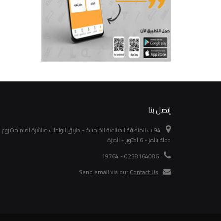
إتصل بنا
94 ب المنطقة الصناعية الخامسة - طريق الواحات مباشرة امام مشروع
دجلة بالمز - 6 اكتوبر - الجيزة
0238164086 - 19764
Send email via our
Contact Us