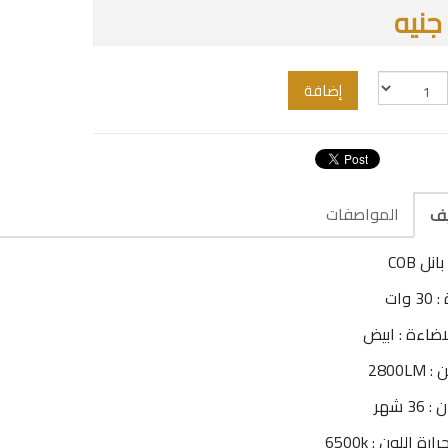
إضافة
المواصفات
يف
نل COB
 وات
اضاءة : ابيض
2800LM
3 شهر
رة اللون : 6500k