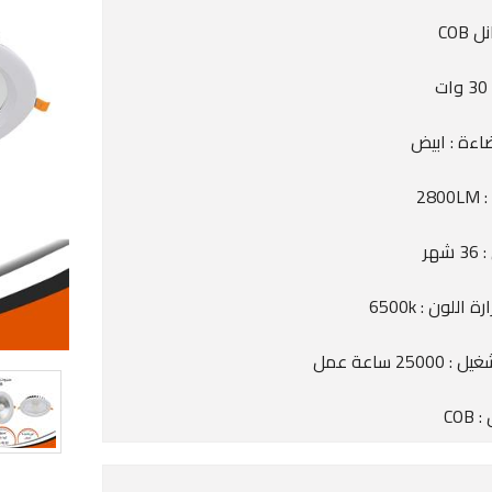
 COB
ت
اءة : ابيض
280
شهر
 اللون : 6500k
2500 ساعة عمل
COB