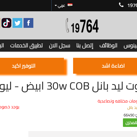
197
عربي
فينوس
الوظائف
إتصل بنا
سجل الان
تطبيق الخدمات
ال
اضاءة اشد
التوفير اكيد
انل 30w COB ابيض - ليومن 2800
مات مختلفه وتصاعدية
يوجد خصوما
يد بانل
:
66490
لمخزن