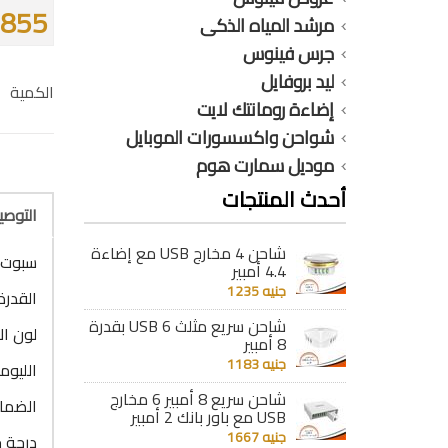
855 جنيه
مرشد المياه الذكى
جرس فينوس
ليد بروفايل
الكمية
إضاءة رومانتك لايت
شواحن واكسسورات الموبايل
موديل سمارت هوم
أحدث المنتجات
التوص
شاحن 4 مخارج USB مع إضاءة
سبوت با
4.4 أمبير
جنيه 1235
القدرة : 30
شاحن سريع مثلث 6 USB بقدرة
لون ال
8 أمبير
جنيه 1183
الليومن : 
شاحن سريع 8 أمبير 6 مخارج
الضمان : 6
USB مع باور بانك 2 أمبير
جنيه 1667
درجة حرا