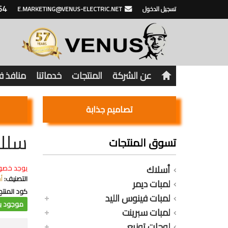
64
تسجيل الدخول
E.MARKETING@VENUS-ELECTRIC.NET
عن الشركة
المنتجات
خدماتنا
منافذ 
تصاميم جذابة
سلك 4 مللى أسود نحاس مجدول جه
تسوق المنتجات
أسلاك
يوجد خصو
التصنيف:
أ
لمبات ديمر
كود المنتج
لمبات فينوس الليد
موجود با
لمبات سبرينت
لوحات توزيع