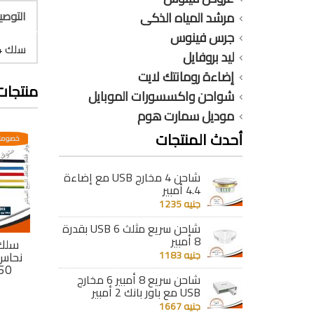
التوص
مرشد المياه الذكى
جرس فينوس
سلك 4 مللى أسود نحاس مجدول جهد V750 / V450
ليد بروفايل
إضاءة رومانتك لايت
منتجات
شواحن واكسسورات الموبايل
موديل سمارت هوم
أحدث المنتجات
عدية
خصومات مختلفه وتصاعدية
خصومات مختلفه وتصاعدية
خصومات
شاحن 4 مخارج USB مع إضاءة
4.4 أمبير
جنيه 1235
شاحن سريع مثلث 6 USB بقدرة
8 أمبير
 أحمر
سلك 3 مللى أصفر
سلك 3 مللى أسود
جهد
جنيه 1183
نحاس مجدول جهد
نحاس مجدول جهد
نحاس
50
V750 / V450
V750 / V450
V
شاحن سريع 8 أمبير 6 مخارج
جنيه 2956
جنيه 2956
USB مع باور بانك 2 أمبير
جنيه 1667
تفاصيل
تفاصيل