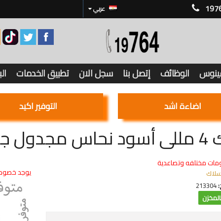
197
عربي
فينوس
الوظائف
إتصل بنا
سجل الان
تطبيق الخدمات
ال
اضاءة اشد
التوفير اكيد
د V750 / V450
مات مختلفه وتصاعدية
يوجد خصوما
سلاك
:
213304
لمخزن