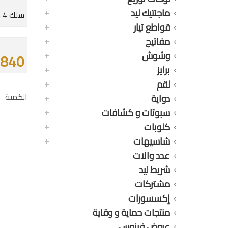
ماجنتيك ليد
سلك 4 مللى أسود نحاس مجدول جهد V750 / V450
قواطع تيار
مفاتيح
وشوش
3840 جن
برايز
لقم
الكمية
دواية
سبوتات و كشافات
كلوبات
شاسيهات
عدد والات
شريط ليد
مشتركات
إكسسورات
منتجات حماية و وقاية
عروض فينوس