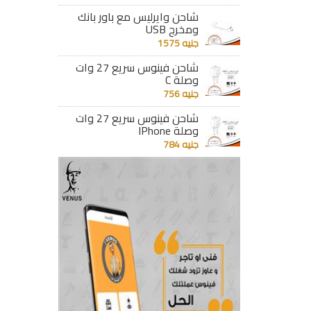
شاحن وايرليس مع باور بانك
ومخرج USB
جنيه 1575
شاحن فينوس سريع 27 وات
وصلة C
جنيه 756
شاحن فينوس سريع 27 وات
وصلة IPhone
جنيه 784