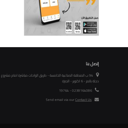
إتصل بنا
94 ب المنطقة الصناعية الخامسة - طريق الواحات مباشرة امام مشروع
دجلة بالمز - 6 اكتوبر - الجيزة
0238164086 - 19764
Send email via our
Contact Us