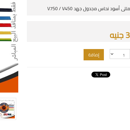
يه
إضافة