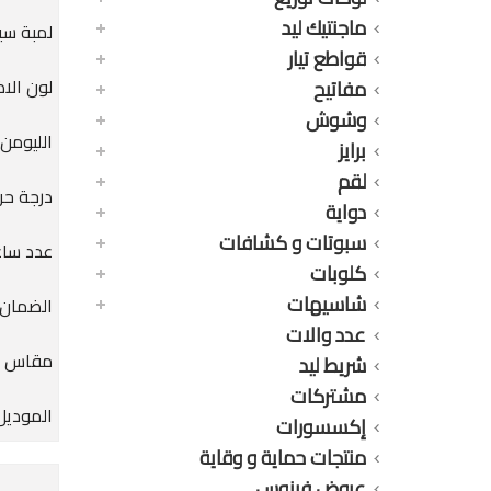
ماجنتيك ليد
لمبة سيرينت
قواطع تيار
لون الا
مفاتيح
وشوش
الليومن : 0LM
برايز
لقم
درجة حرارة
دواية
سبوتات و كشافات
عدد ساعات
كلوبات
شاسيهات
الضمان : 24 
عدد والات
مقاس الق
شريط ليد
مشتركات
الموديل :
إكسسورات
منتجات حماية و وقاية
عروض فينوس