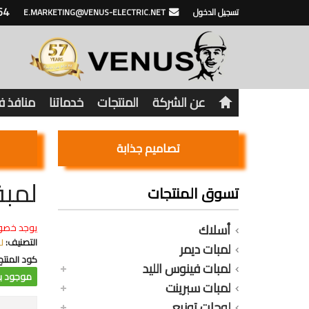
64
تسجيل الدخول
E.MARKETING@VENUS-ELECTRIC.NET
عن الشركة
المنتجات
خدماتنا
منافذ 
تصاميم جذابة
لمبة سب
تسوق المنتجات
أسلاك
يوجد خصو
التصنيف:
ل
لمبات ديمر
كود المنتج
لمبات فينوس الليد
موجود با
لمبات سبرينت
لوحات توزيع