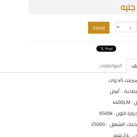
إضافة
المواصفات
يف
نت 45 وات
اضاءة : أبيض
4400LM
رة اللون : 6500k
ات التشغيل : 25000
24 شهر