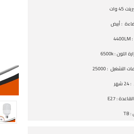
 45 وات
ضاءة : أبيض
440
 اللون : 6500k
 التشغيل : 25000
شهر
اعدة : E27
 TB