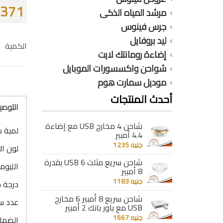
371 جنيه
مرشد المياه الذكى
جرس فينوس
ليد بروفايل
الكمية
إضاءة رومانتك لايت
شواحن واكسسورات الموبايل
موديل سمارت هوم
أحدث المنتجات
التوص
شاحن 4 مخارج USB مع إضاءة
لمبة سيري
4.4 أمبير
جنيه 1235
لون ال
شاحن سريع مثلث 6 USB بقدرة
الليومن : 
8 أمبير
جنيه 1183
درجة حرا
شاحن سريع 8 أمبير 6 مخارج
عدد ساع
USB مع باور بانك 2 أمبير
جنيه 1667
الضمان : 