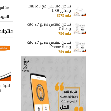
شاحن وايرليس مع باور بانك
مقاس ا
ومخرج USB
جنيه 1575
الموديل
شاحن فينوس سريع 27 وات
وصلة C
منتجات
جنيه 756
شاحن فينوس سريع 27 وات
وصلة IPhone
عدية
خصومات مختلفه وتصاعدية
خصومات مختلفه وتصاعدية
خصومات
جنيه 784
لمبة بلب سبرينت 8.5
لمبة بلب سبرينت 12
لمبة بلب سبرينت 9
وات أصفر 950 ليومن
وات أبيض
و
جنيه 76
جنيه 45
تفاصيل
تفاصيل