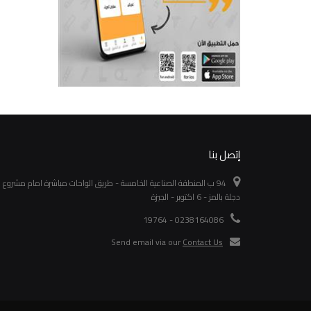
إتصل بنا
94 ب المنطقة الصناعية الخامسة - طريق الواحات مباشرة امام مشروع
دجلة بالمز - 6 اكتوبر - الجيزة
0238164086 - 19764
Send email via our
Contact Us