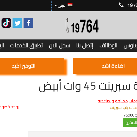
197
عربي
فينوس
الوظائف
إتصل بنا
سجل الان
تطبيق الخدمات
ال
اضاءة اشد
التوفير اكيد
رينت 45 وات أبيض
مات مختلفه وتصاعدية
يوجد خصوما
مبات بلب سبرينت
:
75900
لمخزن