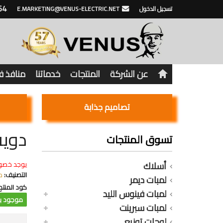
64
تسجيل الدخول
E.MARKETING@VENUS-ELECTRIC.NET
عن الشركة
المنتجات
خدماتنا
منافذ 
تصاميم جذابة
دوية و
تسوق المنتجات
أسلاك
يوجد خصو
التصنيف:
د
لمبات ديمر
كود المنتج
لمبات فينوس الليد
موجود با
لمبات سبرينت
لوحات توزيع