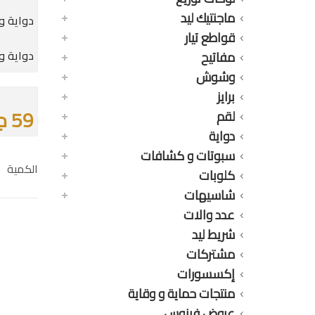
ماجنتيك ليد
دواية وردة 
قواطع تيار
دواية و
مفاتيح
وشوش
برايز
59 جنيه
لقم
دواية
سبوتات و كشافات
الكمية
كلوبات
شاسيهات
عدد والات
شريط ليد
مشتركات
إكسسورات
منتجات حماية و وقاية
عروض فينوس