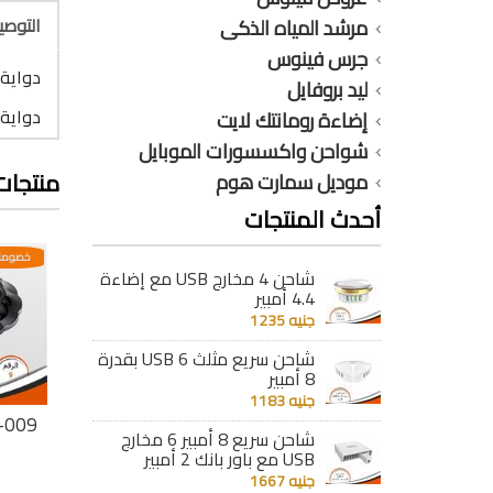
التوص
مرشد المياه الذكى
جرس فينوس
دواية ورد
ليد بروفايل
دواية 
إضاءة رومانتك لايت
شواحن واكسسورات الموبايل
منتجات
موديل سمارت هوم
أحدث المنتجات
عدية
خصومات مختلفه وتصاعدية
خصومات مختلفه وتصاعدية
خصومات
شاحن 4 مخارج USB مع إضاءة
4.4 أمبير
جنيه 1235
شاحن سريع مثلث 6 USB بقدرة
8 أمبير
جنيه 1183
دوية وردة DV-004
دوية وردة DV-010
دوية وردة
شاحن سريع 8 أمبير 6 مخارج
جنيه 70
USB مع باور بانك 2 أمبير
جنيه 59
جنيه 1667
تفاصيل
تفاصيل