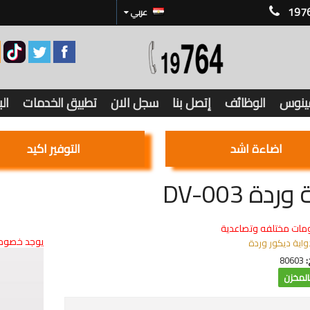
197
عربي
فينوس
الوظائف
إتصل بنا
سجل الان
تطبيق الخدمات
ال
اضاءة اشد
التوفير اكيد
ردة DV-003
مات مختلفه وتصاعدية
يوجد خصوما
واية ديكور وردة
:
80603
لمخزن