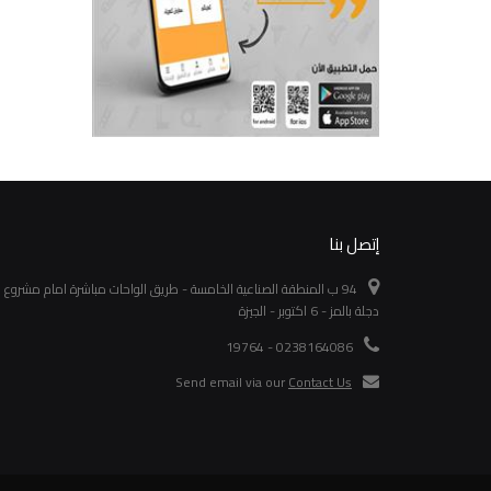
إتصل بنا
94 ب المنطقة الصناعية الخامسة - طريق الواحات مباشرة امام مشروع
دجلة بالمز - 6 اكتوبر - الجيزة
0238164086 - 19764
Send email via our
Contact Us