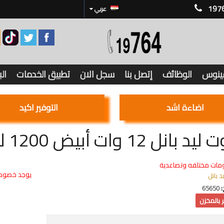
197
عربي
فينوس
الوظائف
إتصل بنا
سجل الان
تطبيق الخدمات
ال
اضاءة اشد
التوفير اكيد
انل 12 وات أبيض 1200 ليومن
مات مختلفه وتصاعدية
يوجد خصوما
يد بانل
:
65650
 بالمخزن