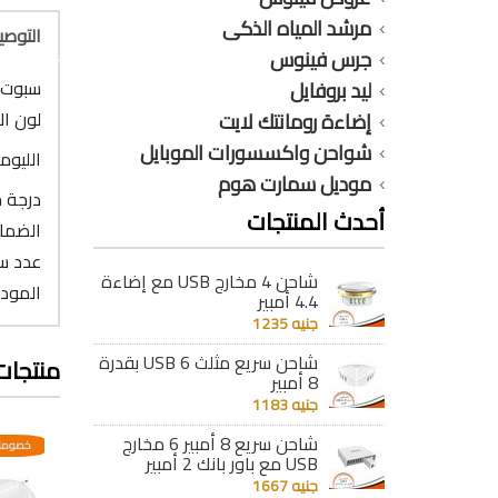
مرشد المياه الذكى
التوص
جرس فينوس
سبوت ليد 
ليد بروفايل
لون ال
إضاءة رومانتك لايت
شواحن واكسسورات الموبايل
الليومن : 
موديل سمارت هوم
درجة حرا
أحدث المنتجات
الضمان : 6
عدد ساعات
شاحن 4 مخارج USB مع إضاءة
الموديل
4.4 أمبير
جنيه 1235
شاحن سريع مثلث 6 USB بقدرة
منتجات
8 أمبير
جنيه 1183
شاحن سريع 8 أمبير 6 مخارج
عدية
خصومات مختلفه وتصاعدية
خصومات مختلفه وتصاعدية
خصومات
USB مع باور بانك 2 أمبير
جنيه 1667