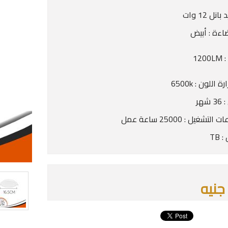
نل 12 وات
اءة : أبيض
120
 اللون : 6500k
شهر
تشغيل : 25000 ساعة عمل
 TB