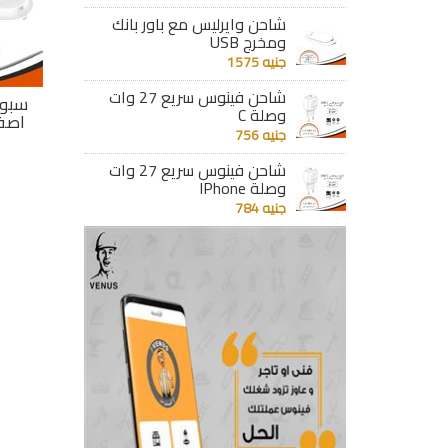
شاحن وايرليس مع باور بانك
ومخرج USB
جنيه 1575
شاحن فينوس سريع 27 وات
ابيض
سبوت ليد بانل 21
سبوت ليد بانل أصفر
وصلة C
وات أبيض 2000
24 وات 2400 ليومن
جنيه 756
ليومن
جنيه 316
شاحن فينوس سريع 27 وات
جنيه 396
وصلة IPhone
تفاصيل
تفاصيل
جنيه 784