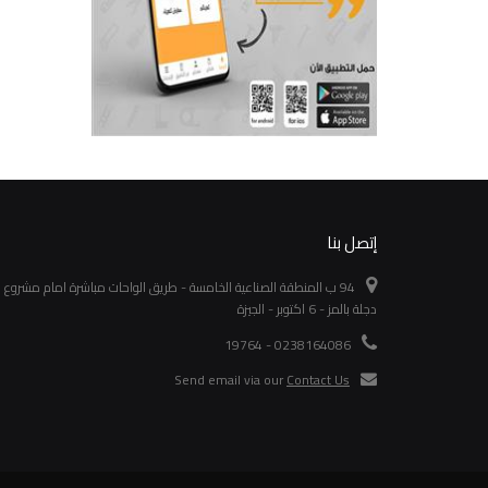
إتصل بنا
94 ب المنطقة الصناعية الخامسة - طريق الواحات مباشرة امام مشروع
دجلة بالمز - 6 اكتوبر - الجيزة
0238164086 - 19764
Send email via our
Contact Us