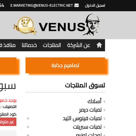
64
تسجيل الدخول
E.MARKETING@VENUS-ELECTRIC.NET
عن الشركة
المنتجات
خدماتنا
منافذ 
تصاميم جذابة
سبوت ليد ب
تسوق المنتجات
أسلاك
يوجد خصو
التصنيف:
ل
لمبات ديمر
كود المنتج
لمبات فينوس الليد
غير متوفر
لمبات سبرينت
لوحات توزيع