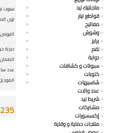
ماجنتيك ليد
سبوت ليد با
قواطع تيار
لون الاض
مفاتيح
وشوش
الليومن : 0LM
برايز
لقم
درجة حرارة
دواية
الضمان : 36 
سبوتات و كشافات
عدد ساعات ال
كلوبات
الموديل :
شاسيهات
عدد والات
شريط ليد
مشتركات
235 جنيه
إكسسورات
منتجات حماية و وقاية
عروض فينوس