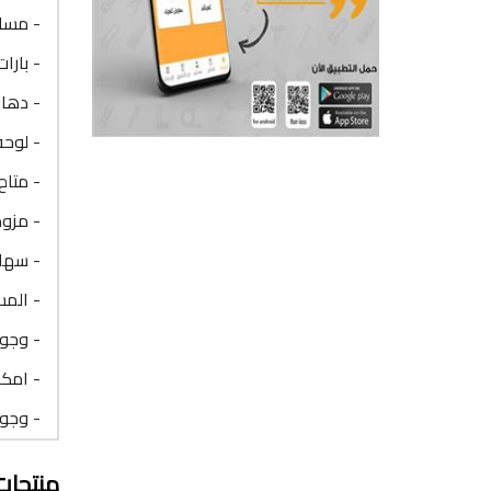
- مساح
- بارا
- دهان
- لوحة
- متاح
- مزود
- سهلة
- المسا
- وجود
- امكانية 
- وجود
منتجات