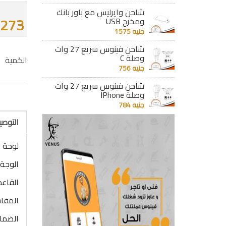
شاحن وايرليس مع باور بانك
3273 جن
ومخرج USB
جنيه 1575
شاحن فينوس سريع 27 وات
وصلة C
الكمية
جنيه 756
شاحن فينوس سريع 27 وات
وصلة IPhone
جنيه 784
التوص
لوحة جامبو 12 خط N
الوجة 
القاعد
المقاس : 12 خط 
الضما