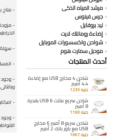
مرشد المياه الذكى
- متاح ب
جرس فينوس
ليد بروفايل
- مزودة
الخراطيم
إضاءة رومانتك لايت
شواحن واكسسورات الموبايل
- سهلة ا
موديل سمارت هوم
أحدث المنتجات
- المساحه
شاحن 4 مخارج USB مع إضاءة
- وجود 
4.4 أمبير
وبالتالى
جنيه 1235
شاحن سريع مثلث 6 USB بقدرة
- امكانية ترك
8 أمبير
جنيه 1183
- وجود 
شاحن سريع 8 أمبير 6 مخارج
القواطع
USB مع باور بانك 2 أمبير
جنيه 1667