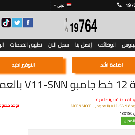
197
عربي
فينوس
الوظائف
إتصل بنا
سجل الان
تطبيق الخدمات
ال
اضاءة اشد
التوفير اكيد
العمومى MCB
مات مختلفه وتصاعدية
يوجد خصوما
V11-SNN بالعمومى MCB&MCCB
:
130180
لمخزن