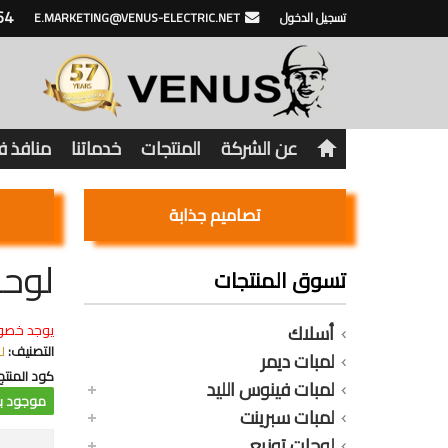
64
تسجيل الدخول
E.MARKETING@VENUS-ELECTRIC.NET
عن الشركة
المنتجات
خدماتنا
منافذ 
تصاميم جذابة
لوحة 12 خط جامبو V11-SNN ب
تسوق المنتجات
أسلاك
يوجد خصو
التصنيف:
لوحة 
لمبات ديمر
كود المنتج
لمبات فينوس الليد
موجود با
لمبات سبرينت
لوحات توزيع