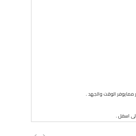
ر ممايوفر الوقت والجهد .
لى اسفل .