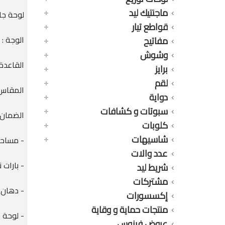
ماجنتيك ليد
لوحة جامبو 12 خط 11-SNN
قواطع تيار
الوجة :
مفاتيح
وشوش
القاعدة
برايز
لقم
المقاس : 12 خط + عم
دواية
سبوتات و كشافات
الضمان 
كلوبات
شاسيهات
- مساحة
عدد والات
- بارات 
شريط ليد
مشتركات
- دهان 
إكسسورات
منتجات حماية و وقاية
- لوحة 
عروض فينوس