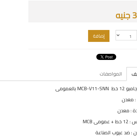
يه
إضافة
المواصفات
يف
MCB-V11-SN بالعمومى
: معدن
ة : معدن
+ عمومى MCB
ن : ضد عيوب الصناعة