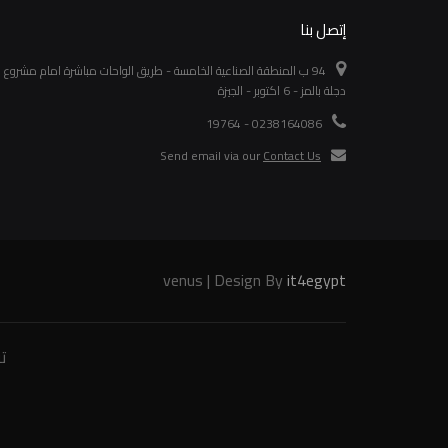
إتصل بنا
94 ب المنطقة الصناعية الخامسة - طريق الواحات مباشرة امام مشروع
دجلة بالمز - 6 اكتوبر - الجيزة
0238164086 - 19764
Send email via our
Contact Us
venus | Design By
it4egypt
ت