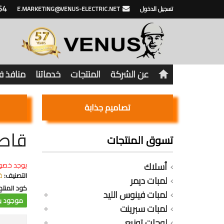
64
تسجيل الدخول
E.MARKETING@VENUS-ELECTRIC.NET
عن الشركة
المنتجات
خدماتنا
منافذ 
تصاميم جذابة
قاطع فينوس 
تسوق المنتجات
أسلاك
يوجد خصو
التصنيف:
ق
لمبات ديمر
كود المنتج
لمبات فينوس الليد
موجود با
لمبات سبرينت
لوحات توزيع