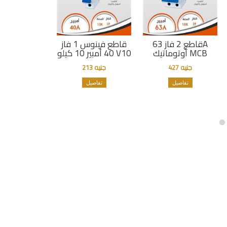
قاطع 2 فاز 63A
قاطع فينوس 1 فاز
أوتوماتيك MCB
40 أمبير 10 كيلو V10
جنيه 427
جنيه 213
تفاصيل
تفاصيل