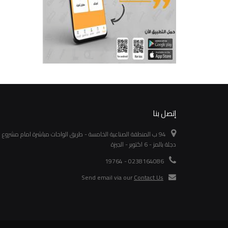
إتصل بنا
94 ب المنطقة الصناعية الخامسة - طريق الواحات مباشرة امام مشروع
دجلة بالمز - 6 اكتوبر - الجيزة
0238164086 - 19764
Send email via our
Contact Us