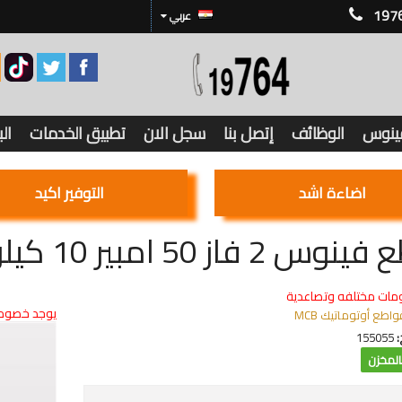
197
عربي
فينوس
الوظائف
إتصل بنا
سجل الان
تطبيق الخدمات
ال
اضاءة اشد
التوفير اكيد
2 فاز 50 امبير 10 كيلو V90S1
مات مختلفه وتصاعدية
يوجد خصوما
واطع أوتوماتيك MCB
:
155055
لمخزن