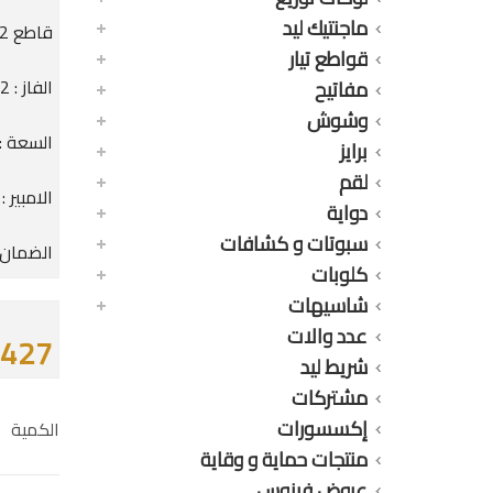
ماجنتيك ليد
قاطع 2 فاز 50A أوتوماتيك MCB V90S1
قواطع تيار
الفاز : 2 فاز
مفاتيح
وشوش
السعة : 0K
برايز
لقم
الامبير : 50A
دواية
سبوتات و كشافات
الضمان : 25 
كلوبات
شاسيهات
عدد والات
427 جنيه
شريط ليد
مشتركات
إكسسورات
الكمية
منتجات حماية و وقاية
عروض فينوس