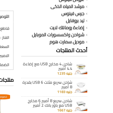
مرشد المياه الذكى
جرس فينوس
التوص
ليد بروفايل
إضاءة رومانتك لايت
قاطع 2 فاز 50A أوتوماتيك B V90S1
شواحن واكسسورات الموبايل
الفاز : 2 فاز
موديل سمارت هوم
السعة : 
أحدث المنتجات
الامبير : 
شاحن 4 مخارج USB مع إضاءة
الضمان : 5
4.4 أمبير
جنيه 1235
منتجات
شاحن سريع مثلث 6 USB بقدرة
8 أمبير
جنيه 1183
عدية
خصومات مختلفه وتصاعدية
خصومات مختلفه وتصاعدية
خصومات
شاحن سريع 8 أمبير 6 مخارج
USB مع باور بانك 2 أمبير
جنيه 1667