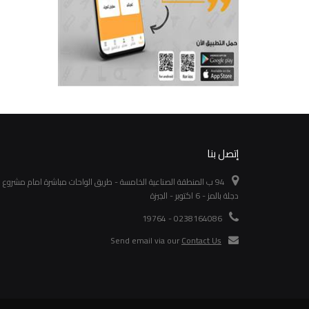
إتصل بنا
94 ب المنطقة الصناعية الخامسة - طريق الواحات مباشرة امام مشروع
دجلة بالمز - 6 اكتوبر - الجيزة
0238164086 - 19764
Send email via our
Contact Us