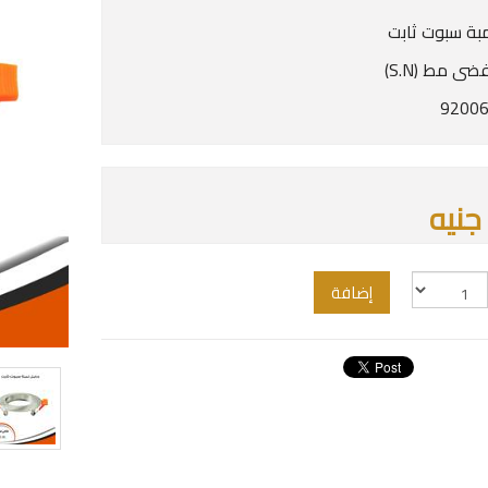
بة سبوت ثابت
ضى مط (S.N)
إضافة