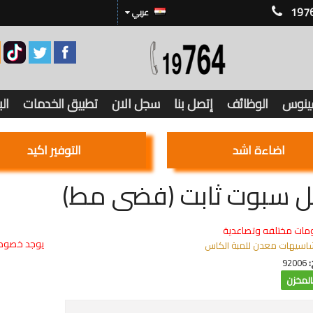
197
عربي
فينوس
الوظائف
إتصل بنا
سجل الان
تطبيق الخدمات
ال
اضاءة اشد
التوفير اكيد
ل سبوت ثابت (فضى مط)
مات مختلفه وتصاعدية
يوجد خصوما
اسيهات معدن للمبة الكاس
:
92006
لمخزن