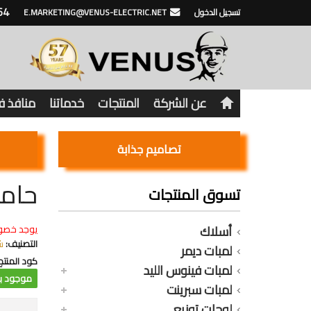
64
تسجيل الدخول
E.MARKETING@VENUS-ELECTRIC.NET
عن الشركة
المنتجات
خدماتنا
منافذ 
تصاميم جذابة
حام
تسوق المنتجات
أسلاك
يوجد خصو
التصنيف:
ش
لمبات ديمر
كود المنتج
لمبات فينوس الليد
موجود با
لمبات سبرينت
لوحات توزيع