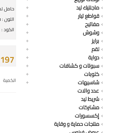
ماجنتيك ليد
حامل لم
قواطع تيار
اللون : ف
مفاتيح
الكود : 92006
وشوش
برايز
لقم
197 جنيه
دواية
سبوتات و كشافات
كلوبات
الكمية
شاسيهات
عدد والات
شريط ليد
مشتركات
إكسسورات
منتجات حماية و وقاية
عروض فينوس