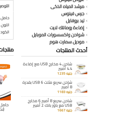
التوص
مرشد المياه الذكى
جرس فينوس
حامل 
ليد بروفايل
اللون :
إضاءة رومانتك لايت
الكود : 006
شواحن واكسسورات الموبايل
موديل سمارت هوم
منتجات
أحدث المنتجات
شاحن 4 مخارج USB مع إضاءة
عدية
خصومات مختلفه وتصاعدية
خصومات مختلفه وتصاعدية
خصومات
4.4 أمبير
جنيه 1235
شاحن سريع مثلث 6 USB بقدرة
8 أمبير
جنيه 1183
شاحن سريع 8 أمبير 6 مخارج
نقرش
حامل سبوت متحرك
حامل سبوت متحرك
حامل
USB مع باور بانك 2 أمبير
رونزى
(فضى مط)
(ابيض)
(نح
جنيه 1667