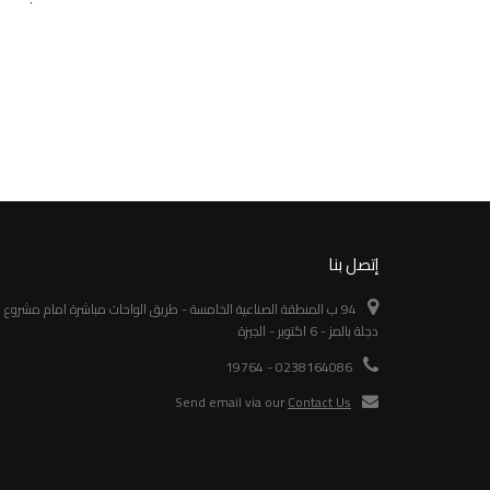
MCCB
MCB
تفاصيل
جنيه 4091
تفاصيل
إتصل بنا
94 ب المنطقة الصناعية الخامسة - طريق الواحات مباشرة امام مشروع
دجلة بالمز - 6 اكتوبر - الجيزة
0238164086 - 19764
Send email via our
Contact Us