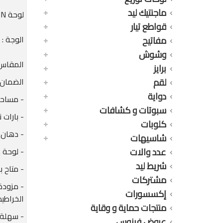
ماجنتيك ليد
لوحة V11-SNN بالعمومى
قواطع تيار
الوجة :
مفاتيح
وشوش
المقاس : 12 خط + عم
برايز
لقم
الضمان 
دواية
- مساحة
سبوتات و كشافات
- بارات 
كلوبات
- دهان 
شاسيهات
عدد والات
- لوحة 
شريط ليد
- متاح ب
مشتركات
- مزودة
إكسسورات
الخراطيم
منتجات حماية و وقاية
- سهلة ا
عروض فينوس