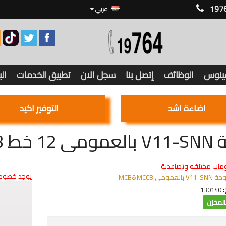
197
عربي
فينوس
الوظائف
إتصل بنا
سجل الان
تطبيق الخدمات
ال
اضاءة اشد
التوفير اكيد
 12 خط MCB
مات مختلفه وتصاعدية
يوجد خصوما
V11-SNN بالعمومى MCB&MCCB
:
130140
لمخزن