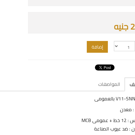
يه
إضافة
المواصفات
يف
: معدن
+ عمومى MCB
ن : ضد عيوب الصناعة