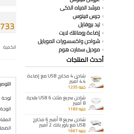
مرشد المياه الذكى
جرس فينوس
2733 جن
ليد بروفايل
إضاءة رومانتك لايت
شواحن واكسسورات الموبايل
الكمية
موديل سمارت هوم
أحدث المنتجات
شاحن 4 مخارج USB مع إضاءة
4.4 أمبير
التوص
جنيه 1235
شاحن سريع مثلث 6 USB بقدرة
لوحة V11-SNN بالعمومى
8 أمبير
الوجة 
جنيه 1183
شاحن سريع 8 أمبير 6 مخارج
المقاس : 12 خط 
USB مع باور بانك 2 أمبير
الضما
جنيه 1667