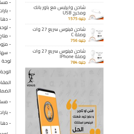
- مساح
شاحن وايرليس مع باور بانك
- بارا
ومخرج USB
- دهان
جنيه 1575
- لوحة
شاحن فينوس سريع 27 وات
وصلة C
- متاح
جنيه 756
- مزود
شاحن فينوس سريع 27 وات
- سهلة
وصلة IPhone
لوحة V11-SNN بالعمومى
جنيه 784
الوجة 
المقاس : 12 خط 
الضما
- مساح
- بارا
- دهان
- لوحة