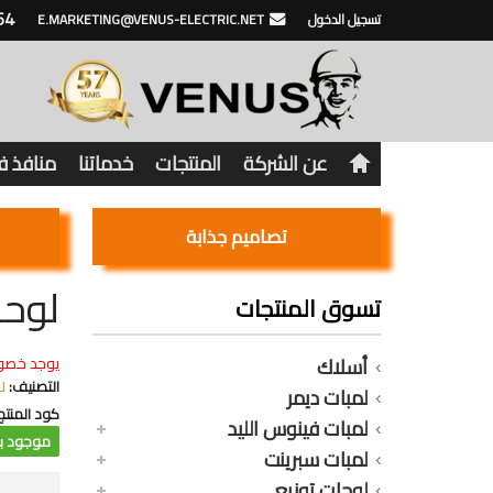
64
تسجيل الدخول
E.MARKETING@VENUS-ELECTRIC.NET
عن الشركة
المنتجات
خدماتنا
منافذ 
تصاميم جذابة
لوحة V11-SNN بالعمومى
تسوق المنتجات
أسلاك
يوجد خصو
التصنيف:
لوحة 
لمبات ديمر
كود المنتج
لمبات فينوس الليد
موجود با
لمبات سبرينت
لوحات توزيع