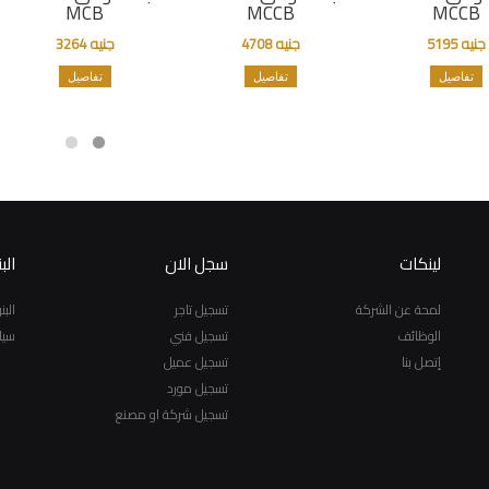
MCB
MCCB
MCCB
جنيه 5195
جنيه 4708
جنيه 3264
تفاصيل
تفاصيل
تفاصيل
لينكات
سجل الان
الب
لمحة عن الشركة
تسجيل تاجر
الب
الوظائف
تسجيل فني
سيا
إتصل بنا
تسجيل عميل
تسجيل مورد
تسجيل شركة او مصنع