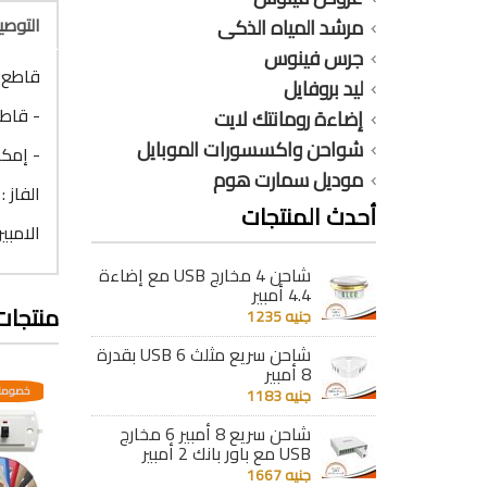
التوص
مرشد المياه الذكى
جرس فينوس
قاطع س
ليد بروفايل
- قاطع بــ 3 حالات ( توص
إضاءة رومانتك لايت
شواحن واكسسورات الموبايل
- إمكا
موديل سمارت هوم
الفاز : 4 فاز
أحدث المنتجات
الامبير : 50 
شاحن 4 مخارج USB مع إضاءة
4.4 أمبير
منتجات
جنيه 1235
شاحن سريع مثلث 6 USB بقدرة
8 أمبير
عدية
خصومات مختلفه وتصاعدية
خصومات مختلفه وتصاعدية
خصومات
جنيه 1183
شاحن سريع 8 أمبير 6 مخارج
USB مع باور بانك 2 أمبير
جنيه 1667