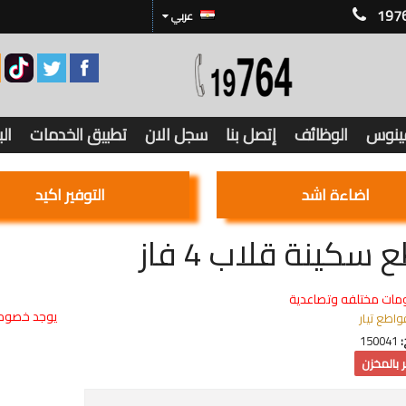
197
عربي
فينوس
الوظائف
إتصل بنا
سجل الان
تطبيق الخدمات
ال
اضاءة اشد
التوفير اكيد
سكينة قلاب 4 فاز
مات مختلفه وتصاعدية
يوجد خصوما
واطع تيار
:
150041
 بالمخزن