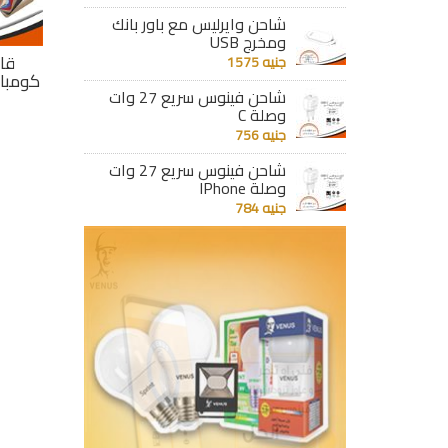
شاحن وايرليس مع باور بانك
ومخرج USB
 V30S
قاطع سيفتى V30S
قاطع سيفتى V30S
قا
جنيه 1575
40 للعلب الماجيك
30A للعلب الماجيك
32A للعلب الماجيك
كومبا
شاحن فينوس سريع 27 وات
ن وش
والقديمة بدون وش
والقديمة
وصلة C
جنيه 321
جنيه 329
جنيه 756
تفاصيل
تفاصيل
شاحن فينوس سريع 27 وات
وصلة IPhone
جنيه 784