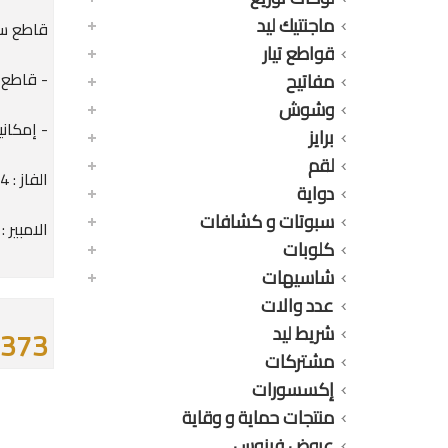
ماجنتيك ليد
قاطع سكي
قواطع تيار
- قاطع بــ 3 حالات ( توصيل - فصل
مفاتيح
وشوش
- إمكاني
برايز
لقم
الفاز : 4 فاز
دواية
سبوتات و كشافات
الامبير : 50 أمب
كلوبات
شاسيهات
عدد والات
شريط ليد
1373 جن
مشتركات
إكسسورات
منتجات حماية و وقاية
عروض فينوس