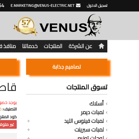
64
تسجيل الدخول
E.MARKETING@VENUS-ELECTRIC.NET
عن الشركة
المنتجات
خدماتنا
منافذ 
تصاميم جذابة
قاطع 
تسوق المنتجات
أسلاك
يوجد خصو
التصنيف:
ق
لمبات ديمر
كود المنتج
لمبات فينوس الليد
غير متوفر
لمبات سبرينت
لوحات توزيع