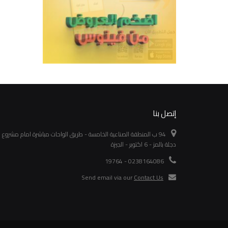
إتصل بنا
94 ب المنطقة الصناعية الخامسة - طريق الواحات مباشرة امام مشروع
دجلة بالمز - 6 اكتوبر - الجيزة
0238164086 - 19764
Send email via our
Contact Us