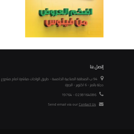
إتصل بنا
94 ب المنطقة الصناعية الخامسة - طريق الواحات مباشرة امام مشروع
دجلة بالمز - 6 اكتوبر - الجيزة
0238164086 - 19764
Send email via our
Contact Us