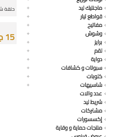
ماجنتيك ليد
حلقة شا
قواطع تيار
مفاتيح
وشوش
15 جنيه
برايز
لقم
دواية
سبوتات و كشافات
كلوبات
شاسيهات
عدد والات
شريط ليد
مشتركات
إكسسورات
منتجات حماية و وقاية
عروض فينوس