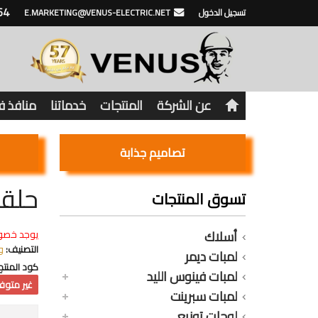
64
تسجيل الدخول
E.MARKETING@VENUS-ELECTRIC.NET
عن الشركة
المنتجات
خدماتنا
منافذ 
تصاميم جذابة
حلقة
تسوق المنتجات
أسلاك
يوجد خصو
التصنيف:
و
لمبات ديمر
كود المنتج
لمبات فينوس الليد
غير متوفر
لمبات سبرينت
لوحات توزيع