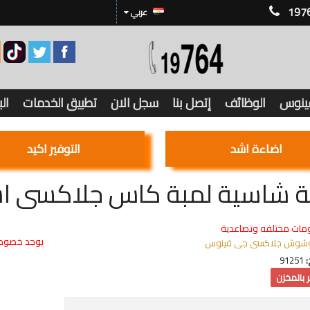
197
عربي
فينوس
الوظائف
إتصل بنا
سجل الان
تطبيق الخدمات
ال
اضاءة اشد
التوفير اكيد
 شاسية لمبة كاس جلاكسى اسود
مات مختلفه وتصاعدية
يوجد خصوما
شوش جلاكسى جى فينوس
:
91251
 بالمخزن