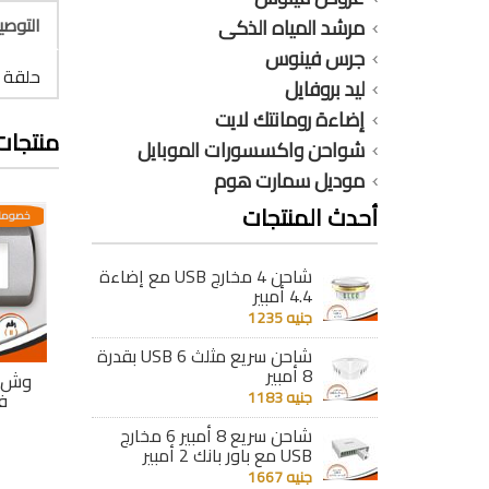
التوص
مرشد المياه الذكى
جرس فينوس
حلقة 
ليد بروفايل
إضاءة رومانتك لايت
منتجات
شواحن واكسسورات الموبايل
موديل سمارت هوم
أحدث المنتجات
عدية
خصومات مختلفه وتصاعدية
خصومات مختلفه وتصاعدية
خصومات
شاحن 4 مخارج USB مع إضاءة
4.4 أمبير
جنيه 1235
شاحن سريع مثلث 6 USB بقدرة
8 أمبير
جى
وش جلاكسى جى
وش جلاكسى جى
وش 
فينوس 13
جنيه 1183
فينوس 12
ف
جنيه 68
جنيه 68
شاحن سريع 8 أمبير 6 مخارج
USB مع باور بانك 2 أمبير
تفاصيل
تفاصيل
جنيه 1667