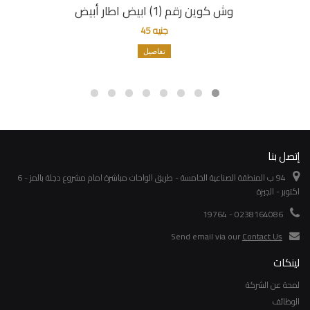
وش كوين رقم (1) ابيض اطار أبيض
جنيه 45
تفاصيل
إتصل بنا
94 ب المنطقة الصناعية الخامسة - طريق الواحات مباشرة امام مشروع دجلة بالمز - 6
اكتوبر - الجيزة
0238164086 - 19764
Send email via our
Contact Us
لينكات
لمحة عن الشركة
الوظائف