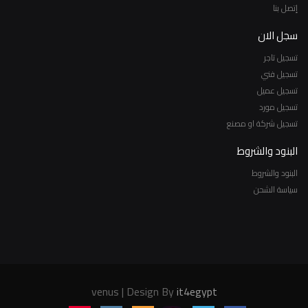
إتصل بنا
سجل الان
تسجيل تاجر
تسجيل فني
تسجيل عميل
تسجيل مورد
تسجيل شركة او مصنع
البنود والشروط
البنود والشروط
سياسة الشحن
venus | Design By
it4egypt