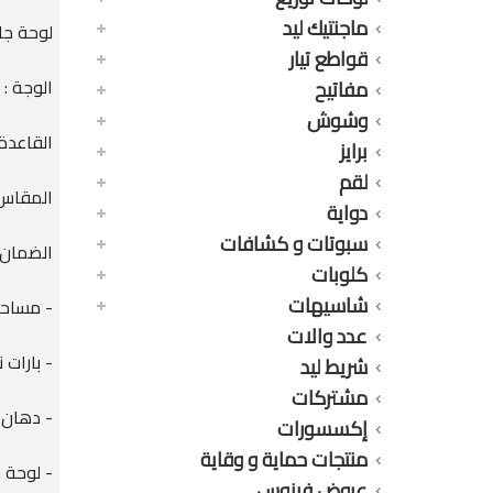
ماجنتيك ليد
لوحة جامبو 36 خط 11-SNN
قواطع تيار
الوجة :
مفاتيح
وشوش
القاعدة
برايز
لقم
المقاس : 36 خط + عم
دواية
سبوتات و كشافات
الضمان 
كلوبات
شاسيهات
- مساحة
عدد والات
- بارات 
شريط ليد
مشتركات
- دهان ا
إكسسورات
منتجات حماية و وقاية
- لوحة 
عروض فينوس