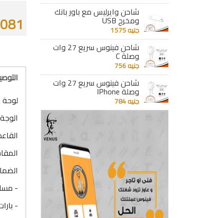
شاحن وايرليس مع باور بانك
5081 جن
ومخرج USB
جنيه 1575
شاحن فينوس سريع 27 وات
وصلة C
جنيه 756
التوص
شاحن فينوس سريع 27 وات
وصلة IPhone
لوحة جامبو 36 خط N
جنيه 784
الوجة 
القاعد
المقاس : 36 خط 
الضما
- مساح
- بارا