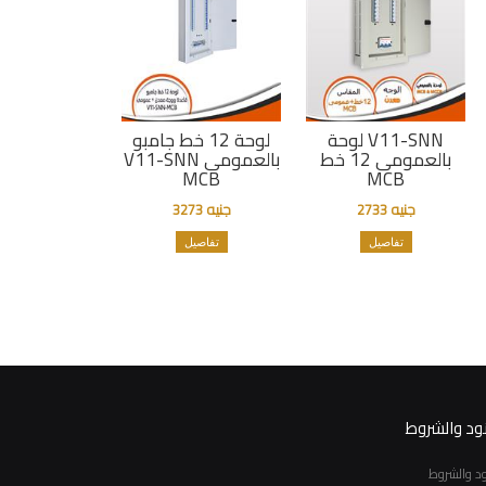
لوحة V11-SNN
لوحة 12 خط جامبو
بالعمومى 12 خط
V11-SNN بالعمومى
MCB
MCB
جنيه 2733
جنيه 3273
تفاصيل
تفاصيل
نود والشروط
نود والشروط