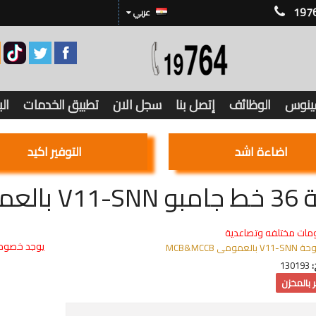
197
عربي
فينوس
الوظائف
إتصل بنا
سجل الان
تطبيق الخدمات
ال
اضاءة اشد
التوفير اكيد
العمومى MCB
مات مختلفه وتصاعدية
يوجد خصوما
V11-SNN بالعمومى MCB&MCCB
:
130193
 بالمخزن