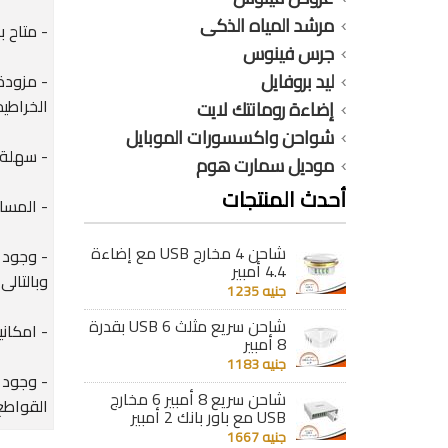
مرشد المياه الذكى
- متاح ب
جرس فينوس
ليد بروفايل
- مزودة
الخراطيم
إضاءة رومانتك لايت
شواحن واكسسورات الموبايل
- سهلة ا
موديل سمارت هوم
أحدث المنتجات
- المساحه
شاحن 4 مخارج USB مع إضاءة
- وجود 
4.4 أمبير
وبالتالى
جنيه 1235
شاحن سريع مثلث 6 USB بقدرة
- امكانية ترك
8 أمبير
جنيه 1183
- وجود 
شاحن سريع 8 أمبير 6 مخارج
القواطع
USB مع باور بانك 2 أمبير
جنيه 1667