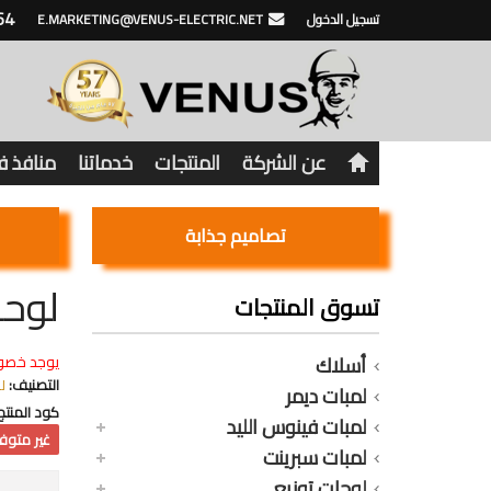
64
تسجيل الدخول
E.MARKETING@VENUS-ELECTRIC.NET
عن الشركة
المنتجات
خدماتنا
منافذ 
تصاميم جذابة
لوحة 36 خط جامبو V11-SNN ب
تسوق المنتجات
أسلاك
يوجد خصو
التصنيف:
لوحة 
لمبات ديمر
كود المنتج
لمبات فينوس الليد
غير متوفر
لمبات سبرينت
لوحات توزيع