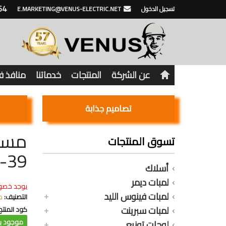
64
تسجيل الدخول
E.MARKETING@VENUS-ELECTRIC.NET
عن الشركة
المنتجات
خدماتنا
منافذ 
تصاميم جذابة
تسوق المنتجات
-39
أسلاك
لمبات ديمر
يوجد خصو
لمبات فينوس الليد
التصنيف:
م
لمبات سبرينت
كود المنتج
موجود با
لوحات توزيع