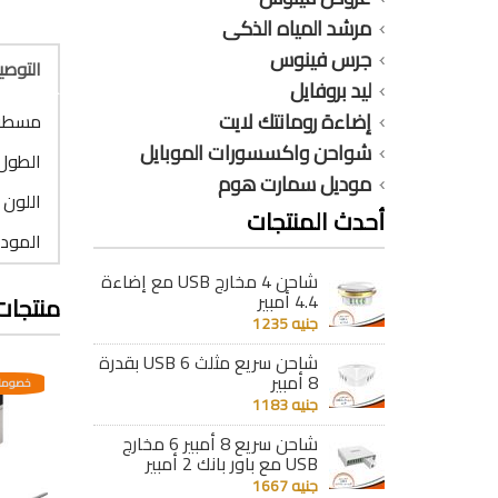
مرشد المياه الذكى
جرس فينوس
التوص
ليد بروفايل
إضاءة رومانتك لايت
مسطرة
شواحن واكسسورات الموبايل
الطول : 3 
موديل سمارت هوم
اللون 
أحدث المنتجات
الموديل : 9
شاحن 4 مخارج USB مع إضاءة
4.4 أمبير
منتجات
جنيه 1235
شاحن سريع مثلث 6 USB بقدرة
8 أمبير
عدية
خصومات مختلفه وتصاعدية
خصومات مختلفه وتصاعدية
خصومات
جنيه 1183
شاحن سريع 8 أمبير 6 مخارج
USB مع باور بانك 2 أمبير
جنيه 1667