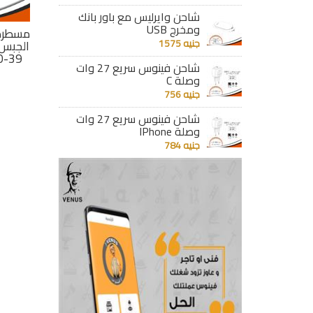
شاحن وايرليس مع باور بانك
ومخرج USB
خارج
سوستة مسطرة
مسطرة ماجنتيك داخل
مسطرة 
جنيه 1575
تر اسود
KLE20-39
الجبس بسوستة 3 متر
K
ابيض - KLE20-39
ابيض -
جنيه 79
شاحن فينوس سريع 27 وات
وصلة C
جنيه 1809
تفاصيل
جنيه 756
تفاصيل
شاحن فينوس سريع 27 وات
وصلة IPhone
جنيه 784