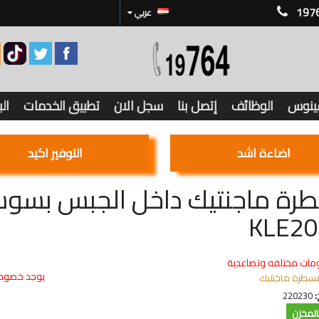
197
عربي
فينوس
الوظائف
إتصل بنا
سجل الان
تطبيق الخدمات
ال
اضاءة اشد
التوفير اكيد
KLE20
مات مختلفه وتصاعدية
يوجد خصوما
سطرة ماجنتيك
:
220230
لمخزن