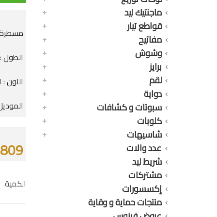
ماجنتيك ليد
قواطع تيار
مسطرة م
مفاتيح
وشوش
الطول : 3 مت
برايز
لقم
اللون : 
دواية
الموديل : 0-39
سبوتات و كشافات
كلوبات
شاسيهات
1809 جن
عدد والات
شريط ليد
مشتركات
الكمية
إكسسورات
منتجات حماية و وقاية
عروض فينوس