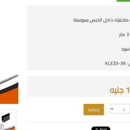
اجنتيك داخل الجبس بسوستة
ر
اسود
KLE2
يه
إضافة