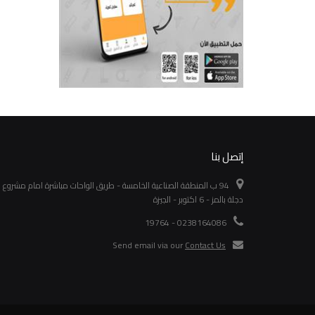
إتصل بنا
94 ب المنطقة الصناعية الخامسة - طريق الواحات مباشرة امام مشروع
دجلة بالمز - 6 اكتوبر - الجيزة
0238164086 - 19764
Send email via our
Contact Us