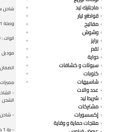
ماجنتيك ليد
شاحن سريع 1 م
قواطع تيار
وصلة 1 متر ( تايب سى ) Type C
مفاتيح
وشوش
الوات : 30 وات
برايز
لقم
موديل : 633S-C
دواية
سبوتات و كشافات
الضمان : 12 شهر ضد عيوب ا
كلوبات
شاسيهات
مميزات 
عدد والات
- الشاح
شريط ليد
الشحن
مشتركات
إكسسورات
- شاحن سريع بقدرة 0
منتجات حماية و وقاية
- بة 1 مخرج للشحن ( Type C ) ومخرج ( USB )
عروض فينوس