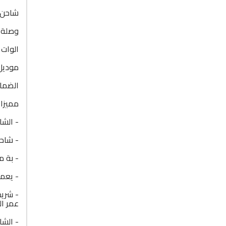
شاحن سريع 
وصلة 1 متر ( ايفون ) hone
الوات : 30 و
موديل : S-L
الضمان : 12 شهر ضد 
مميزات
- الشا
- شاحن سريع بقد
- بة مخرج لل
- يعمل
عمر ال
- الشا