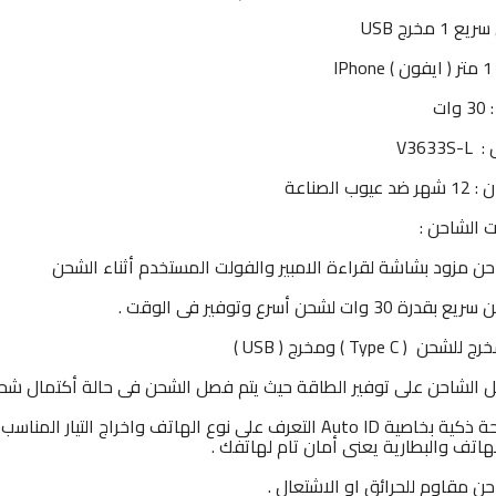
1 مخرج USB
IP
ات
V3633
عيوب الصناعة
 الشاحن :
حن مزود بشاشة لقراءة الامبير والفولت المستخدم أثناء الشحن
رة 30 وات لشحن أسرع وتوفير فى الوقت .
شحن ( Type C ) ومخرج ( USB )
 الشاحن على توفير الطاقة حيث يتم فصل الشحن فى حالة أكتمال شحن
- شريحة ذكية بخاصية Auto ID التعرف على نوع الهاتف واخرا
هاتف والبطارية يعنى أمان تام لهاتفك .
حن مقاوم للحرائق او الاشتعال .