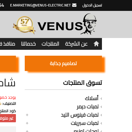
64
تسجيل الدخول
E.MARKETING@VENUS-ELECTRIC.NET
عن الشركة
المنتجات
خدماتنا
منافذ 
تصاميم جذابة
شاحن 
تسوق المنتجات
أسلاك
يوجد خصو
التصنيف:
ش
لمبات ديمر
كود المنتج
لمبات فينوس الليد
غير متوفر
لمبات سبرينت
لوحات توزيع