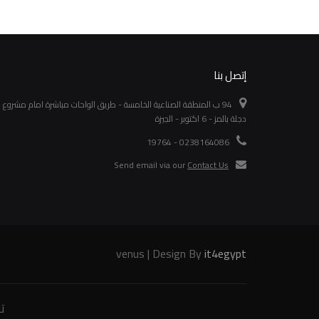
إتصل بنا
94 ب المنطقة الصناعية الخامسة - طريق الواحات مباشرة امام مشروع
دجلة بالمز - 6 اكتوبر - الجيزة
0238164086 - 19764
Send email via our
Contact Us
venus | Design By
it4egypt
ت