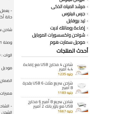
مرشد المياه الذكى
- يعمل 
جرس فينوس
حالة أك
ليد بروفايل
إضاءة رومانتك لايت
شاحن سريع 1 م
شواحن واكسسورات الموبايل
موديل سمارت هوم
وصلة 1 متر ( ايفون ) IPhone
أحدث المنتجات
الوات : 30 وات
شاحن 4 مخارج USB مع إضاءة
موديل : 633S-L
4.4 أمبير
جنيه 1235
الضمان : 12 شهر ضد عيوب ا
شاحن سريع مثلث 6 USB بقدرة
8 أمبير
جنيه 1183
مميزات 
شاحن سريع 8 أمبير 6 مخارج
- الشاح
USB مع باور بانك 2 أمبير
جنيه 1667
الشحن