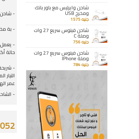
شاحن وايرليس مع باور بانك
ومخرج USB
- شاحن سريع بقدرة 0
جنيه 1575
- بة مخرج للشحن 
شاحن فينوس سريع 27 وات
وصلة C
جنيه 756
- يعمل 
حالة أك
شاحن فينوس سريع 27 وات
وصلة IPhone
جنيه 784
التيار 
عمر اله
- الشاحن
1052 جن