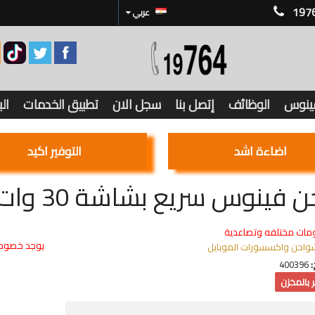
197
عربي
فينوس
الوظائف
إتصل بنا
سجل الان
تطبيق الخدمات
ال
اضاءة اشد
التوفير اكيد
فينوس سريع بشاشة 30 وات وصلة C
مات مختلفه وتصاعدية
يوجد خصوما
واحن واكسسورات الموبايل
:
400396
 بالمخزن