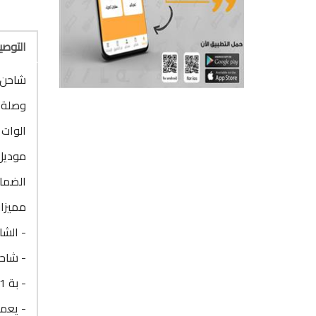
التوص
شاحن سريع 
وصلة 1 متر ( تايب سى ) pe C
الوات : 30 و
موديل : S-C
الضمان : 12 شهر ضد 
مميزات
- الشا
- شاحن سريع بقد
- بة 1 مخرج للشحن ( Type C ) ومخرج ( USB )
- يعمل