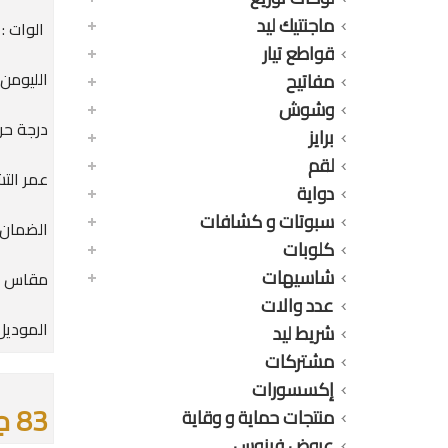
ماجنتيك ليد
الوات : 8 وات
قواطع تيار
الليومن : 0LM
مفاتيح
وشوش
درجة حرارة
برايز
لقم
عمر التشغيل : 0
دواية
سبوتات و كشافات
الضمان : 36 
كلوبات
شاسيهات
مقاس الق
عدد والات
الموديل :
شريط ليد
مشتركات
إكسسورات
83 جنيه
منتجات حماية و وقاية
عروض فينوس