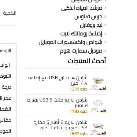
مرشد المياه الذكى
الكمية
جرس فينوس
ليد بروفايل
إضاءة رومانتك لايت
شواحن واكسسورات الموبايل
موديل سمارت هوم
التوص
أحدث المنتجات
الوات : 8 
الليومن : 
شاحن 4 مخارج USB مع إضاءة
4.4 أمبير
درجة حرا
جنيه 1235
عمر التشغيل 
شاحن سريع مثلث 6 USB بقدرة
8 أمبير
الضمان : 6
جنيه 1183
مقاس ا
شاحن سريع 8 أمبير 6 مخارج
USB مع باور بانك 2 أمبير
الموديل
جنيه 1667