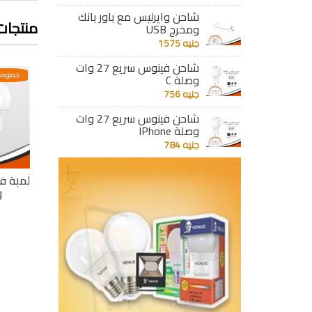
شاحن وايرليس مع باور بانك
منتجات
ومخرج USB
جنيه 1575
شاحن فينوس سريع 27 وات
عدية
خصومات مختلفه وتصاعدية
خصومات مختلفه وتصاعدية
خصومات
وصلة C
جنيه 756
شاحن فينوس سريع 27 وات
وصلة IPhone
جنيه 784
لمبة 11 وات 3
لمبة فينوس ليد بلب 9
لمبة ليد 3 مستويات
مستويات اصفر 1150
وات أبيض
19 وات 3 لون
و
جنيه 105
جنيه 276
تفاصيل
تفاصيل