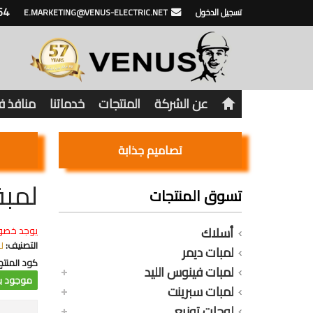
64
تسجيل الدخول
E.MARKETING@VENUS-ELECTRIC.NET
عن الشركة
المنتجات
خدماتنا
منافذ 
تصاميم جذابة
لمبة ف
تسوق المنتجات
أسلاك
يوجد خصو
التصنيف:
ل
لمبات ديمر
كود المنتج
لمبات فينوس الليد
موجود با
لمبات سبرينت
لوحات توزيع