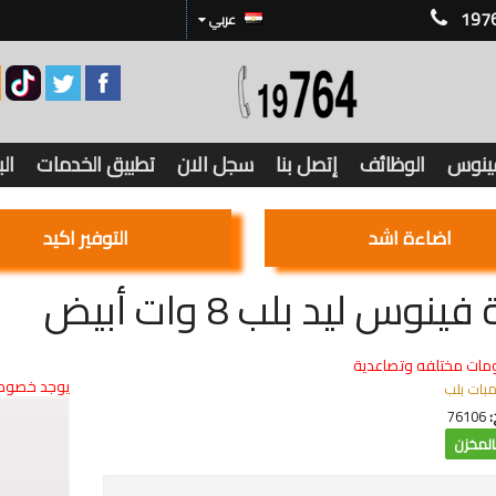
197
عربي
فينوس
الوظائف
إتصل بنا
سجل الان
تطبيق الخدمات
ال
اضاءة اشد
التوفير اكيد
ينوس ليد بلب 8 وات أبيض
مات مختلفه وتصاعدية
يوجد خصوما
مبات بلب
:
76106
لمخزن