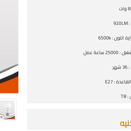
92
 اللون : 6500k
2500 ساعة عمل
شهر
اعدة : E27
 TB