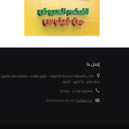
إتصل بنا
94 ب المنطقة الصناعية الخامسة - طريق الواحات مباشرة امام مشروع
دجلة بالمز - 6 اكتوبر - الجيزة
0238164086 - 19764
Send email via our
Contact Us