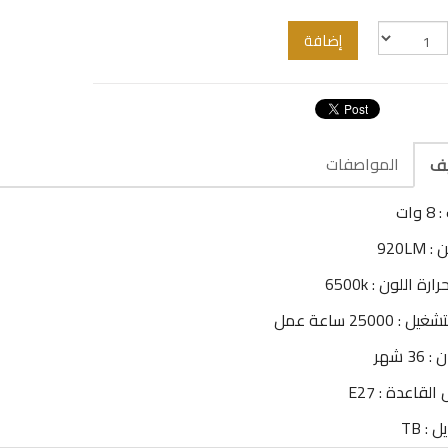
إضافة
المواصفات
يف
وات
920LM
رة اللون : 6500k
: 25000 ساعة عمل
3 شهر
لقاعدة : E27
 : TB