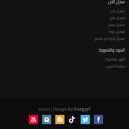
سجل الان
تسجيل تاجر
تسجيل فني
تسجيل عميل
تسجيل مورد
تسجيل شركة او مصنع
البنود والشروط
البنود والشروط
سياسة الشحن
venus | Design By
it4egypt