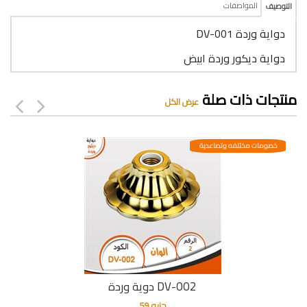
المواصفات
التوصيف
دواية وردة DV-001
دواية ديكور وردة ابيض
منتجات ذات صلة
عرض الكل
خصومات مختلفه وتصاعدية
دوية وردة DV-002
جنيه 59