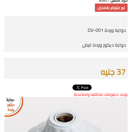
كود المنتج:
80601
غير متوفر بالمخزن
دواية وردة DV-001
دواية ديكور وردة ابيض
37 جنيه
يوجد خصومات مختلفه وتصاعدية