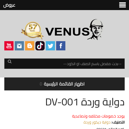
عروض
اظهار القائمة الرئيسية
دواية وردة DV-001
يوجد خصومات مختلفه وتصاعدية
التصنيف:
دواية ديكور وردة