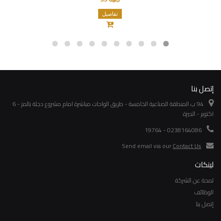
تفاصيل
إتصل بنا
94 ب المنطقة الصناعية الخامسة - طريق الواحات مباشرة امام مشروع دجلة بالمز - 6
اكتوبر - الجيزة
0238164086 - 19764
Send email via our
Contact Us
لينكات
لمحة عن الشركة
الوظائف
إتصل بنا