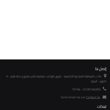
إتصل بنا
94 ب المنطقة الصناعية الخامسة - طريق الواحات مباشرة امام مشروع دجلة بالمز - 6
اكتوبر - الجيزة
0238164086 - 19764
Send email via our
Contact Us
لينكات