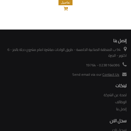
تفاصيل
إتصل بنا
94 ب المنطقة الصناعية الخامسة - طريق الواحات مباشرة امام مشروع دجلة بالمز - 6
اكتوبر - الجيزة
0238164086 - 19764
Send email via our
Contact Us
لينكات
لمحة عن الشركة
الوظائف
إتصل بنا
سجل الان
تسجيل تاجر