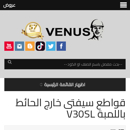
عروض
اظهار القائمة الرئيسية
قواطع سيفتى خارج الحائط
باللمبة V30SL