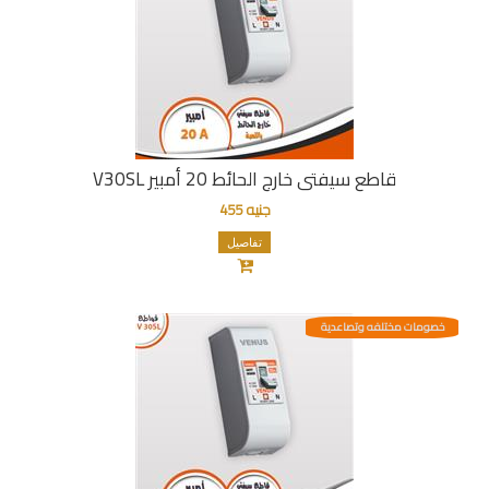
قاطع سيفتى خارج الحائط 20 أمبير V30SL
جنيه 455
تفاصيل
خصومات مختلفه وتصاعدية